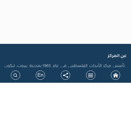
عن المركز
تأسس مركز الأبحاث الفلسطيني في عام 1965 بمدينة بيروت، ليكون
أول منصة فلسطينية رسمية مكرسة لاستدامة الذاكرة الفلسطينية
En
وتوثيق سيرتها، فضلاً عن إنتاج الدراسات التي تسهم في تشكيل
السياسات، ودعم حقوق الشعب الفلسطيني على المستويين الوطني
والدولي. جاءت نشأة المركز في سياق التحولات الكبرى التي أدت إلى
الشتات، وتعرض القضية الفلسطينية لمحاولات طمس الهوية، خاصة
بعد نكبة 1948، مما أوجب بناء صرح علمي مستقل يرد الاعتبار للحقيقة
التاريخية ويقود الجهود البحثية لتحقيق المصلحة الوطنية.