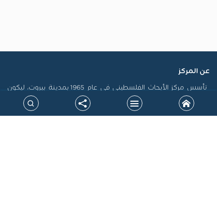
عن المركز
تأسس مركز الأبحاث الفلسطيني في عام 1965 بمدينة بيروت، ليكون
أول منصة فلسطينية رسمية مكرسة لاستدامة الذاكرة الفلسطينية
وتوثيق سيرتها، فضلاً عن إنتاج الدراسات التي تسهم في تشكيل
السياسات، ودعم حقوق الشعب الفلسطيني على المستويين الوطني
والدولي. جاءت نشأة المركز في سياق التحولات الكبرى التي أدت إلى
الشتات، وتعرض القضية الفلسطينية لمحاولات طمس الهوية، خاصة
بعد نكبة 1948، مما أوجب بناء صرح علمي مستقل يرد الاعتبار للحقيقة
التاريخية ويقود الجهود البحثية لتحقيق المصلحة الوطنية.
خارطة الموقع