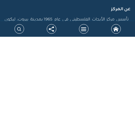
عن المركز
تأسس مركز الأبحاث الفلسطيني في عام 1965 بمدينة بيروت، ليكون
أول منصة فلسطينية رسمية مكرسة لاستدامة الذاكرة الفلسطينية
وتوثيق سيرتها، فضلاً عن إنتاج الدراسات التي تسهم في تشكيل
السياسات، ودعم حقوق الشعب الفلسطيني على المستويين الوطني
والدولي. جاءت نشأة المركز في سياق التحولات الكبرى التي أدت إلى
الشتات، وتعرض القضية الفلسطينية لمحاولات طمس الهوية، خاصة
بعد نكبة 1948، مما أوجب بناء صرح علمي مستقل يرد الاعتبار للحقيقة
التاريخية ويقود الجهود البحثية لتحقيق المصلحة الوطنية.
خارطة الموقع
روابط ذات علاقة
النشرة البريدية