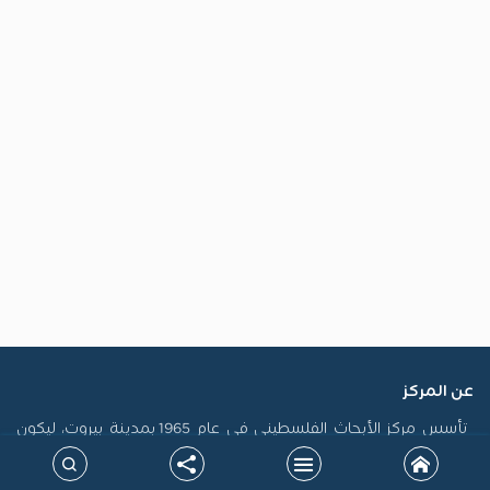
عن المركز
تأسس مركز الأبحاث الفلسطيني في عام 1965 بمدينة بيروت، ليكون
أول منصة فلسطينية رسمية مكرسة لاستدامة الذاكرة الفلسطينية
وتوثيق سيرتها، فضلاً عن إنتاج الدراسات التي تسهم في تشكيل