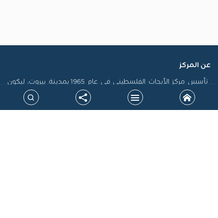
عن المركز
تأسس مركز الأبحاث الفلسطيني في عام 1965 بمدينة بيروت، ليكون
أول منصة فلسطينية رسمية مكرسة لاستدامة الذاكرة الفلسطينية
وتوثيق سيرتها، فضلاً عن إنتاج الدراسات التي تسهم في تشكيل
السياسات، ودعم حقوق الشعب الفلسطيني على المستويين الوطني
والدولي. جاءت نشأة المركز في سياق التحولات الكبرى التي أدت إلى
الشتات، وتعرض القضية الفلسطينية لمحاولات طمس الهوية، خاصة
بعد نكبة 1948، مما أوجب بناء صرح علمي مستقل يرد الاعتبار للحقيقة
التاريخية ويقود الجهود البحثية لتحقيق المصلحة الوطنية.
خارطة الموقع