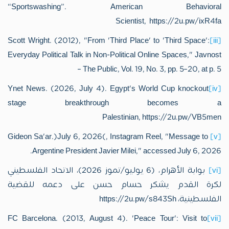
“Sportswashing”. American Behavioral
Scientist, https://2u.pw/ixR4fa
Scott Wright. (2012), "From 'Third Place' to 'Third Space':
[iii]
Everyday Political Talk in Non-Political Online Spaces," Javnost
– The Public, Vol. 19, No. 3, pp. 5–20, at p. 5
Ynet News. (2026, July 4). Egypt's World Cup knockout
[iv]
stage breakthrough becomes a
Palestinian, https://2u.pw/VB5men
Gideon Sa'ar.)July 6, 2026(, Instagram Reel, "Message to
[v]
Argentine President Javier Milei," accessed July 6, 2026.
[vi]
بوابة الأهرام، (6 يوليو/تموز 2026)، الاتحاد الفلسطيني
لكرة القدم يشكر حسام حسن على دعمه للقضية
الفلسطينية، https://2u.pw/s843Sh
FC Barcelona. (2013, August 4). 'Peace Tour': Visit to
[vii]