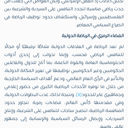
تحليل دلالات رد الفعل الإسرائيلي، وبيان العوامل التي جعلت من
حدث رياضي مناسبة لتجدد التنافس على السردية والشرعية بين
الفلسطينيين وإسرائيل، واستكشاف حدود توظيف الرياضة في
الصراع السياسي المعاصر.
الفضاء الرمزي في الرياضة الدولية
لم تعد الرياضة في العلاقات الدولية نشاطًا ترفيهيًا أو مجالًا
للتنافس الرياضي فحسب، وإنما تحولت إلى إحدى أدوات
الدبلوماسية العامة والقوة الناعمة، بما أتاح للدول والفاعلين
الحكوميين وغير الحكوميين توظيفها في تعزيز المكانة الدولية،
والتأثير في الرأي العام العالمي، ودعم أهداف السياسة الخارجية
من خلال ما توفره الأحداث الرياضية الكبرى من حضور إعلامي
وجماهيري عابر للحدود
[ii]
. ونتيجة لذلك، غدت البطولات الدولية،
وفي مقدمتها كأس العالم، فضاءات رمزية تتجاوز حدود
المنافسة الرياضية، لتصبح ساحات للتنافس على الشرعية، وإنتاج
السرديات، وإيصال الرسائل السياسية والإنسانية إلى جمهور
عالمي واسع.