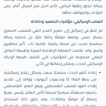
رسالة تتجاوز إطارها الرياضي، الأمر الذي فتح المجال أمام تباين
القراءات والمواقف تجاهه.
الغضب الإسرائيلي: مؤشرات التصعيد ودلالاته
لم يُنظر في إسرائيل إلى تصريح المدير الفني للمنتخب المصري
حسام حسن بوصفه موقفًا رياضيًا عابرًا، بل باعتباره رسالة
سياسية صدرت من منصة رياضية عالمية ذات تأثير جماهيري
واسع. وقد عكست التغطية الإعلامية العبرية وطبيعة التفاعل
الرقمي مجموعة من المؤشرات التي تكشف طبيعة الإدراك
الإسرائيلي للحدث، ويمكن إجمالها في الآتي:
إعادة تأطير الحدث سياسيًا، سعت وسائل إعلام إسرائيلية،
من بينها القناة 12 ويديعوت أحرونوت وواللا، إلى تقديم
إهداء الفوز للشعب الفلسطيني ورفع العلم الفلسطيني
باعتباره استغلالًا سياسيًا لمنصة كأس العالم، وليس تعبيرًا
إنسانيًا أو موقفًا رياضيًا
[iv]
. وقد رافق ذلك استخدام