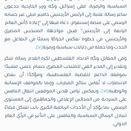
السياسية والرمزية. ففي إسرائيل، وجّه وزير الخارجية جدعون
ساعر رسالة علنية إلى الرئيس الأرجنتيني خافيير ميلي عبر حسابه
الرسمي على منصة إنستغرام، دعاه فيها إلى "إعادة كأس العالم
الرابعة إلى الأرجنتين" قبيل مواجهة المنتخبين المصري
والأرجنتيني، في خطوة تعكس انخراطًا رسميًا في التفاعل مع
الحدث وما حمله من دلالات سياسية ورمزية
[v]
.
وفي المقابل، وجّه الاتحاد الفلسطيني لكرة القدم رسالة شكر
وتقدير إلى المدير الفني للمنتخب المصري، حسام حسن، مشيدًا
بموقفه الداعم للقضية الفلسطينية، ومؤكدًا أن بعض
الانتصارات لا تُقاس بنتائج المباريات، وإنما بالمواقف الإنسانية
والوطنية
[vi]
. ويعكس تزامن هذين الموقفين انتقال التنافس
على السردية من المجالين الإعلامي والجماهيري إلى المستوى
الرسمي، بما يؤكد أن الأحداث الرياضية الكبرى باتت تشكل فضاءً
لتبادل الرسائل السياسية والتنافس على التأثير في الرأي العام
الدولي.