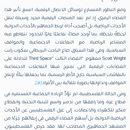
ومع التطور المتسارع لوسائل الاتصال الرقمية، اتسع تأثير هذا
الفضاء الرمزي، إذ لم تعد المنصات الرقمية مجرد وسيلة لنقل
الأحداث الرياضية، بل أصبحت أداة لربط الجماهير بالأحداث الدولية
لحظةً بلحظة، بما أوجد فضاءً تفاعليًا عابرًا للحدود تتقاطع فيه
المشاعر الرياضية مع التفاعلات الاجتماعية والمواقف
السياسية. وفي هذا السياق، صاغ الباحث البريطاني سكوت رايت
Scott Wright مفهوم "الفضاء الثالث "Third Space للدلالة على
الفضاءات الرقمية التي تمتزج فيها التفاعلات الاجتماعية
بالنقاشات السياسية خارج الأطر الرسمية، بما يجعلها بيئةً لإنتاج
المواقف وتداولها بصورة تلقائية بين الأفراد
[iii]
.
وفي الحالة الفلسطينية، لم تؤدِّ الإبادة الجماعية المستمرة في
قطاع غزة، وما رافقها من تدمير واسع للبنية التحتية وانقطاع
متكرر للكهرباء والاتصالات، إلى عزل الفلسطينيين عن الأحداث
الرياضية الدولية، بل أسهم الفضاء الرقمي في إبقائهم جزءًا من
المشهد الجماهيري المصاحب لها. فقد حرص الفلسطينيون،