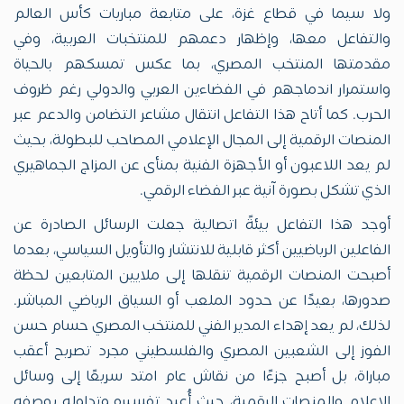
ولا سيما في قطاع غزة، على متابعة مباريات كأس العالم
والتفاعل معها، وإظهار دعمهم للمنتخبات العربية، وفي
مقدمتها المنتخب المصري، بما عكس تمسكهم بالحياة
واستمرار اندماجهم في الفضاءين العربي والدولي رغم ظروف
الحرب. كما أتاح هذا التفاعل انتقال مشاعر التضامن والدعم عبر
المنصات الرقمية إلى المجال الإعلامي المصاحب للبطولة، بحيث
لم يعد اللاعبون أو الأجهزة الفنية بمنأى عن المزاج الجماهيري
الذي تشكل بصورة آنية عبر الفضاء الرقمي.
أوجد هذا التفاعل بيئةً اتصالية جعلت الرسائل الصادرة عن
الفاعلين الرياضيين أكثر قابلية للانتشار والتأويل السياسي، بعدما
أصبحت المنصات الرقمية تنقلها إلى ملايين المتابعين لحظة
صدورها، بعيدًا عن حدود الملعب أو السياق الرياضي المباشر.
لذلك، لم يعد إهداء المدير الفني للمنتخب المصري حسام حسن
الفوز إلى الشعبين المصري والفلسطيني مجرد تصريح أعقب
مباراة، بل أصبح جزءًا من نقاش عام امتد سريعًا إلى وسائل
الإعلام والمنصات الرقمية، حيث أُعيد تفسيره وتداوله بوصفه