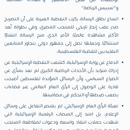
توصيفات من قبيل "الاستفزاز" و"معاداة السامية"
و"تسييس الرياضة"
اتساع نطاق الرسالة، ركزت التغطية العبرية على أن التصريح
صدر عقب إنجاز تاريخي للمنتخب المصري، وفي بطولة تُعد
الأكثر مشاهدة عالميًا، الأمر الذي منح الرسالة انتشارًا
استثنائيًا، وجعلها تصل إلى جمهور دولي يتجاوز المتابعين
التقليديين للقضية الفلسطينية.
الدفاع عن رواية الإسرائيلية، كشفت التغطية الإسرائيلية عن
إدراك متزايد بأن الأحداث الرياضية الكبرى لم تعد بمنأى عن
الصراع السياسي، وأن الرسائل المؤيدة لفلسطين أصبحت
قادرة على الوصول إلى الرأي العام العالمي عبر فضاءات
يصعب ضبطها أو التحكم في مضامينها.
تعبئة الرأي العام الإسرائيلي، لم يقتصر التفاعل على وسائل
الإعلام، بل امتد إلى المنصات الرقمية الإسرائيلية التي
شهدت حملات انتقاد واسعة ودعوات لمقاطعة المنتخب