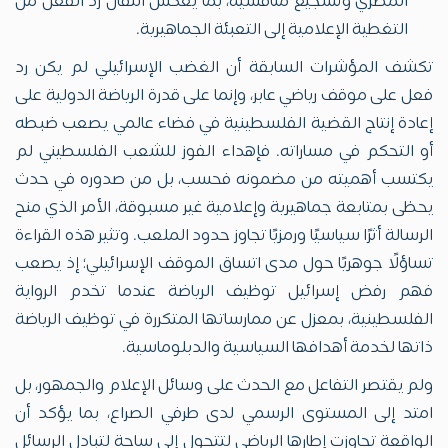
المصري وتشجيع منافسيه، بما يعكس انتقال رد الفعل من
التغطية الإعلامية إلى التعبئة الجماهيرية.
تكشف المؤشرات السابقة أن الغضب الإسرائيلي لم يكن رد
فعل على موقف رياضي عابر، وإنما على قدرة الرياضة الدولية على
إعادة إنتاج القضية الفلسطينية في فضاء عالمي يصعب ضبطه
أو التحكم في مساراته. فإهداء الفوز للشعب الفلسطيني لم
يكتسب أهميته من مضمونه فحسب، بل من صدوره في حدث
يحظى بمتابعة جماهيرية وإعلامية غير مسبوقة، الأمر الذي منح
الرسالة أثرًا سياسيًا ورمزيًا تجاوز حدود الملعب. وتثير هذه القراءة
تساؤلًا جوهريًا حول مدى اتساق الموقف الإسرائيلي؛ إذ يصعب
فهم رفض إسرائيل توظيف الرياضة عندما تخدم الرواية
الفلسطينية، بمعزل عن ممارساتها المتكررة في توظيف الرياضة
ذاتها لخدمة أهدافها السياسية والدبلوماسية.
ولم يقتصر التفاعل مع الحدث على وسائل الإعلام والجمهور، بل
امتد إلى المستوى الرسمي لدى طرفي الصراع، بما يؤكد أن
الواقعة تجاوزت إطارها الرياضي لتتحول إلى ساحة لتبادل الرسائل