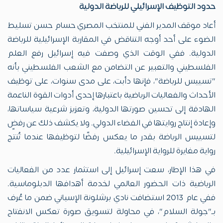
حدود التوظيف الإسرائيلي للرياضة الدولية
أعاد موقف المدير الفني للمنتخب المصري حسام حسن تسليط
الضوء على أحد أوجه التناقض في المقاربة الإسرائيلية للرياضة
الدولية. ففي الوقت الذي وصفت فيه إسرائيل رفع العلم
الفلسطيني والتعبير عن التضامن مع الشعب الفلسطيني بأنه
"تسييس للرياضة"، فإنها دأبت، على مدى سنوات، على توظيف
الأحداث والفعاليات الرياضية باعتبارها إحدى أدوات القوة الناعمة
الهادفة إلى تحسين صورتها الدولية، وتعزيز شرعية سياساتها،
وإعادة إنتاج روايتها في الفضاء الدولي. ولا يكشف ذلك عن رفضٍ
لتسييس الرياضة بقدر ما يعكس رفضًا لتوظيفها عندما تُنتج
رواية مغايرة للرواية الإسرائيلية.
في هذا الإطار، سعت إسرائيل إلى استثمار عدد من الفعاليات
الرياضية ذات الحضور العالمي لخدمة أهدافها الدبلوماسية.
ففي عام 2013 استضافت نادي برشلونة الإسباني ضمن ما عُرف
بـ"جولة السلام"، في محاولة لتسويق صورة تعكس الانفتاح