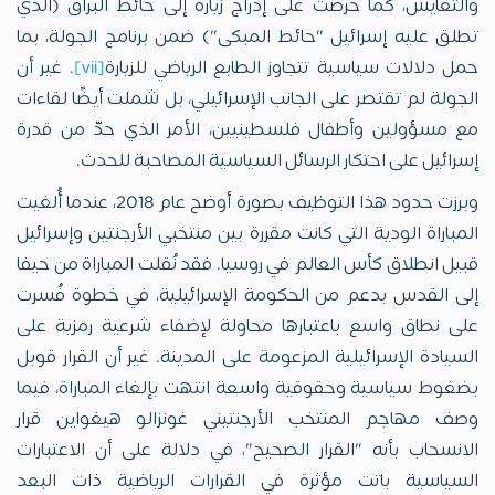
والتعايش، كما حرصت على إدراج زيارة إلى حائط البراق (الذي
تطلق عليه إسرائيل "حائط المبكى") ضمن برنامج الجولة، بما
حمل دلالات سياسية تتجاوز الطابع الرياضي للزيارة
[vii]
. غير أن
الجولة لم تقتصر على الجانب الإسرائيلي، بل شملت أيضًا لقاءات
مع مسؤولين وأطفال فلسطينيين، الأمر الذي حدّ من قدرة
إسرائيل على احتكار الرسائل السياسية المصاحبة للحدث.
وبرزت حدود هذا التوظيف بصورة أوضح عام 2018، عندما أُلغيت
المباراة الودية التي كانت مقررة بين منتخبي الأرجنتين وإسرائيل
قبيل انطلاق كأس العالم في روسيا. فقد نُقلت المباراة من حيفا
إلى القدس بدعم من الحكومة الإسرائيلية، في خطوة فُسرت
على نطاق واسع باعتبارها محاولة لإضفاء شرعية رمزية على
السيادة الإسرائيلية المزعومة على المدينة. غير أن القرار قوبل
بضغوط سياسية وحقوقية واسعة انتهت بإلغاء المباراة، فيما
وصف مهاجم المنتخب الأرجنتيني غونزالو هيغواين قرار
الانسحاب بأنه "القرار الصحيح"، في دلالة على أن الاعتبارات
السياسية باتت مؤثرة في القرارات الرياضية ذات البعد