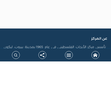
عن المركز
تأسس مركز الأبحاث الفلسطيني في عام 1965 بمدينة بيروت، ليكون
أول منصة فلسطينية رسمية مكرسة لاستدامة الذاكرة الفلسطينية
وتوثيق سيرتها، فضلاً عن إنتاج الدراسات التي تسهم في تشكيل
السياسات، ودعم حقوق الشعب الفلسطيني على المستويين الوطني
والدولي. جاءت نشأة المركز في سياق التحولات الكبرى التي أدت إلى
الشتات، وتعرض القضية الفلسطينية لمحاولات طمس الهوية، خاصة
بعد نكبة 1948، مما أوجب بناء صرح علمي مستقل يرد الاعتبار للحقيقة
التاريخية ويقود الجهود البحثية لتحقيق المصلحة الوطنية.