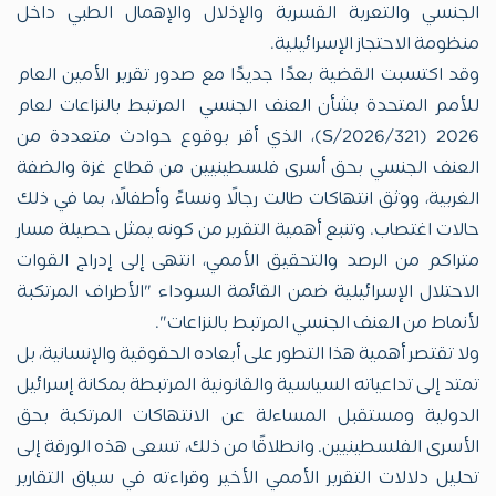
الجنسي والتعرية القسرية والإذلال والإهمال الطبي داخل
منظومة الاحتجاز الإسرائيلية.
وقد اكتسبت القضية بعدًا جديدًا مع صدور تقرير الأمين العام
للأمم المتحدة بشأن العنف الجنسي المرتبط بالنزاعات لعام
2026 (S/2026/321)، الذي أقر بوقوع حوادث متعددة من
العنف الجنسي بحق أسرى فلسطينيين من قطاع غزة والضفة
الغربية، ووثق انتهاكات طالت رجالًا ونساءً وأطفالًا، بما في ذلك
حالات اغتصاب. وتنبع أهمية التقرير من كونه يمثل حصيلة مسار
متراكم من الرصد والتحقيق الأممي، انتهى إلى إدراج القوات
الاحتلال الإسرائيلية ضمن القائمة السوداء "الأطراف المرتكبة
لأنماط من العنف الجنسي المرتبط بالنزاعات".
ولا تقتصر أهمية هذا التطور على أبعاده الحقوقية والإنسانية، بل
تمتد إلى تداعياته السياسية والقانونية المرتبطة بمكانة إسرائيل
الدولية ومستقبل المساءلة عن الانتهاكات المرتكبة بحق
الأسرى الفلسطينيين. وانطلاقًا من ذلك، تسعى هذه الورقة إلى
تحليل دلالات التقرير الأممي الأخير وقراءته في سياق التقارير