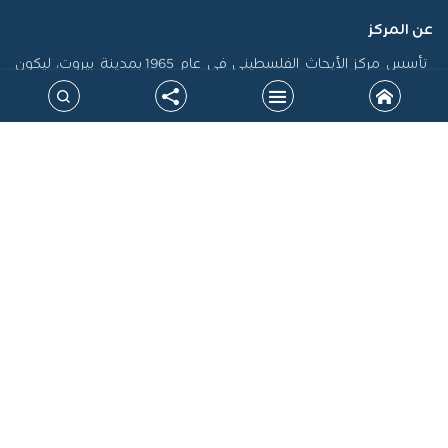
عن المركز
تأسس مركز الأبحاث الفلسطيني في عام 1965 بمدينة بيروت، ليكون
أول منصة فلسطينية رسمية مكرسة لاستدامة الذاكرة الفلسطينية
وتوثيق سيرتها، فضلاً عن إنتاج الدراسات التي تسهم في تشكيل
السياسات، ودعم حقوق الشعب الفلسطيني على المستويين الوطني
والدولي. جاءت نشأة المركز في سياق التحولات الكبرى التي أدت إلى
الشتات، وتعرض القضية الفلسطينية لمحاولات طمس الهوية، خاصة
بعد نكبة 1948، مما أوجب بناء صرح علمي مستقل يرد الاعتبار للحقيقة
التاريخية ويقود الجهود البحثية لتحقيق المصلحة الوطنية.
خارطة الموقع
روابط ذات علاقة
النشرة البريدية