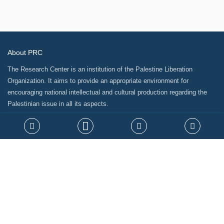
About PRC
The Research Center is an institution of the Palestine Liberation
Organization. It aims to provide an appropriate environment for
encouraging national intellectual and cultural production regarding the
Palestinian issue in all its aspects.
Site Map
Related Links
Our partners
News letter
Joining us gives you the opportunity to receive the latest updates via
our weekly newsletter.