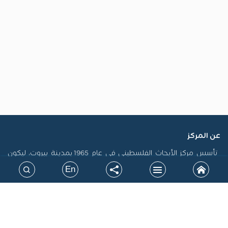
عن المركز
تأسس مركز الأبحاث الفلسطيني في عام 1965 بمدينة بيروت، ليكون
أول منصة فلسطينية رسمية مكرسة لاستدامة الذاكرة الفلسطينية
En
وتوثيق سيرتها، فضلاً عن إنتاج الدراسات التي تسهم في تشكيل
السياسات، ودعم حقوق الشعب الفلسطيني على المستويين الوطني
والدولي. جاءت نشأة المركز في سياق التحولات الكبرى التي أدت إلى
الشتات، وتعرض القضية الفلسطينية لمحاولات طمس الهوية، خاصة
بعد نكبة 1948، مما أوجب بناء صرح علمي مستقل يرد الاعتبار للحقيقة