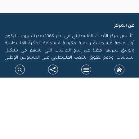
عن المركز
تأسس مركز الأبحاث الفلسطيني في عام 1965 بمدينة بيروت، ليكون
أول منصة فلسطينية رسمية مكرسة لاستدامة الذاكرة الفلسطينية
وتوثيق سيرتها، فضلاً عن إنتاج الدراسات التي تسهم في تشكيل
السياسات، ودعم حقوق الشعب الفلسطيني على المستويين الوطني
والدولي. جاءت نشأة المركز في سياق التحولات الكبرى التي أدت إلى
الشتات، وتعرض القضية الفلسطينية لمحاولات طمس الهوية، خاصة
بعد نكبة 1948، مما أوجب بناء صرح علمي مستقل يرد الاعتبار للحقيقة
التاريخية ويقود الجهود البحثية لتحقيق المصلحة الوطنية.
خارطة الموقع
روابط ذات علاقة