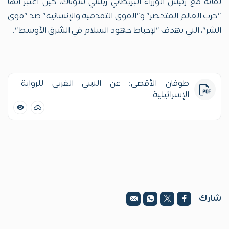
لقائه مع رئيس الوزراء البريطاني ريشي سوناك، حين اعتبر أنها
"حرب العالم المتحضر" و"القوى التقدمية والإنسانية" ضد "قوى
الشر"، التي تهدف "لإحباط جهود السلام في الشرق الأوسط".
طوفان الأقصى: عن التبني الغربي للرواية
الإسرائيلية
شارك