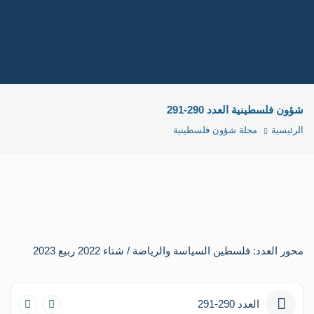
عن
الم
الر
و
الر
شؤون فلسطينية العدد 290-291
مج
الإ
الرئيسية
مجلة شؤون فلسطينية
تو
معن
در
وأ
در
سي
در
تار
متا
محور العدد: فلسطين السياسة والرياضة / شتاء 2022 ربيع 2023
تقد
مو
اور
سيا
العدد 290-291
تقا