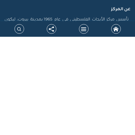
عن المركز
تأسس مركز الأبحاث الفلسطيني في عام 1965 بمدينة بيروت، ليكون
أول منصة فلسطينية رسمية مكرسة لاستدامة الذاكرة الفلسطينية
وتوثيق سيرتها، فضلاً عن إنتاج الدراسات التي تسهم في تشكيل
السياسات، ودعم حقوق الشعب الفلسطيني على المستويين الوطني
والدولي. جاءت نشأة المركز في سياق التحولات الكبرى التي أدت إلى
الشتات، وتعرض القضية الفلسطينية لمحاولات طمس الهوية، خاصة
بعد نكبة 1948، مما أوجب بناء صرح علمي مستقل يرد الاعتبار للحقيقة
التاريخية ويقود الجهود البحثية لتحقيق المصلحة الوطنية.
خارطة الموقع
روابط ذات علاقة
النشرة البريدية