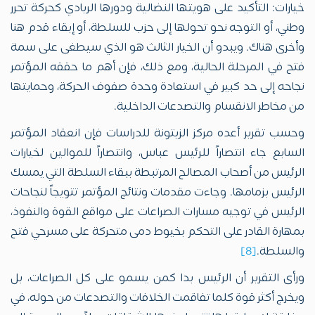
خيارات: التأكيد على هويتها النضالية ودورها الريادي كحركة تحرر
وطني، أو التوجه نحو تحولها إلى حزب للسلطة، أو إبقاء قدم هنا
وأخرى هناك. ويبدو أن الخيار الثالث هو الذي سيطغى على سمة
فتح في المرحلة الحالية، ومع ذلك، فإن أهم ما حققه المؤتمر
نجاحه إلى حد كبير في استعادة وحدة صفوف الحركة، وحمايتها
من مخاطر الانقسام والتصدعات الداخلية.
وحسب تقرير أعده مركز الزيتونة للدراسات فإن انعقاد المؤتمر
السابع جاء انتصاراً للرئيس عباس، وانتصاراً للموالين لخيارات
الرئيس من أصحاب المصالح المرتبطة ببقاء السلطة التي يمسك
الرئيس بزمامها. وجاءت مقدمات ونتائج المؤتمر تتويجاً لنجاحات
الرئيس في توجيه مسارات الصراعات على مواقع القوة والنفوذ،
بمهارة القادر على التحكم بخيوط دمى متحركة على مسرحي فتح
والسلطة.
[8]
ورأى التقرير أن الرئيس بدا كمن يسمو على كل الصراعات، بل
ويخرج أكثر قوة كلما تفاقمت الخلافات والتصدعات من حوله، في