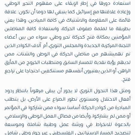
استعادة دورها في إطار الإبقاء على مفهوم التحرر الوطني،
وإعادة علاقتها مع إسرائيل كما ينبغي لها دوما أن تكون: علاقة
قائمة على المقاومة والاشتباك في كافة الميادين، وهذا يعني
بطريقة ما لملمة صفوف الحركة، واستعادة كافة المناضلين
المؤمنين بمكانة فتح كحركة تحرر وطني، سواء من بين أعضاء
اللجنة المركزية الجديدة والمجلس الثوري، أم آلاف الكوادر الذين
تم تهميشهم من مناضلي الحركة في الوطن والشتات، ممن
لديهم رؤية نقدية للمسار السابق ومتطلبات الخروج من المأزق
الراهن، أو الذين يعتبرون أنفسهم مستنكفين، احتجاجا على تراجع
فتح.
ومثل هذا التحول الثوري لا يجوز أن يبقى مرهوناً بانتظار ردود
أفعال الاحتلال ومستوى تطور الصراع على الأرض، بل يتطلب
المبادرة من كوادر الحركة أساسا، سواء ممن شاركوا في المؤتمر
أو ممن لم يشاركوا، وأيضا من فصائل العمل الوطني والإسلامي،
بالدعوة للانخراط في ورشة عمل وطنية شاملة وموسعة
لتصحيح المسار الاستراتيجي الفلسطيني، عبر حوار وطني شامل،