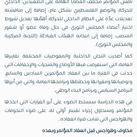
ناقش المؤتمر مختلف القضايا الهامّة على الصعيدين: الداخليّ
للحركة، والوضع الفلسطينيّ بشكل عام، إضافة إلى مناقشته
تعديلات عدّة على النظام الداخلي للحركة، أهمّها تعديل شروط
اختيار أعضاء المجلس الثوري في حال وفاة عضو أو شغور
المنصب. إضافة إلى انتخابه الهيئات القياديّة (اللجنة المركزية
والمجلس الثوري).
كما أصدرت اللجان الداخلية والمفوضيات المختلفة تقاريرها
العامة، التي استعرضت فيها الأوضاع والمنجزات والإخفاقات التي
حدثت في الفترة ما بين انعقاد المؤتمرين السادس والسابع،
وتوصياتها ومقرراتها وخططها وبرامجها العامة، والتي من أبرزها
البرنامج السياسي وبرنامج البناء الوطني.
في هذه الدراسة سنسلط الضوء على أبرز القرارات التي اتخذها
المؤتمر، وسنحاول إجراء تقييم أولي له، على ضوء التخوفات
والهواجس التي شابت فترة انعقاده..
مخاوف وهواجس قبل انعقاد المؤتمر وبعده