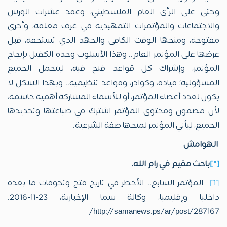
وحتى على الرأي العام الفلسطيني، وعقد عشرات الورش
والاجتماعات والمؤتمرات التمهيدية في غرف مغلقة، وأخرى
مفتوحة، ومنحها الوقت الكافي والجهد الذي تستحقه، قبل
عرضها على المؤتمر العام.. وهذا الأسلوب وحده الكفيل بإنجاح
المؤتمر، وإشراك كل قواعد فتح فيه، ليتحمل الجميع
المسؤولية؛ قيادة، وكوادر، وقواعد تنظيمية.. وبهذا الشكل لا
يكون لعدد أعضاء المؤتمر، أو للأسماء المشاركة أهمية حاسمة،
لأن مضمون ومحتوى المؤتمر اشترك في صياغتها وتحديدها
الجميع، ليأتي المؤتمر لمنحها صفة الشرعية.
الهوامش
[*]
باحث مقيم في رام الله.
[1]
المؤتمر السابع.. الأخطر في تاريخ فتح وتخوفات ما بعده
داخليا وإقليميا، وكالة سما الإخبارية، 23-11-2016.
http://samanews.ps/ar/post/287167/