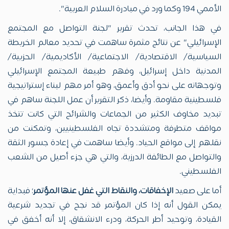
الأممي 194 وكما ورد في مبادرة السلام العربية".
في هذا الجانب، تحدث تقرير "لجنة التواصل مع المجتمع
الإسرائيلي" عن نتائج مثمرة ساهمت في تحديد معالم الخريطة
السياسية/ الاقتصادية/ الاجتماعية/ الأكاديمية/ الحزبية/
المدنية داخل إسرائيل، وفهم طبيعة المجتمع الإسرائيلي
وتوجهاته على نحو أدق وأعمق، وهو أمر مهم لبناء إستراتيجية
فلسطينية مقاومة. وأيضا، ذكر التقرير أن عمل اللجنة ساهم في
تبديد مخاوف الكثير من الجماعات والشرائح التي كانت تتخذ
مواقف متطرفة ومتشددة تجاه الفلسطينيين، وتمكنت من
نقلهم إلى مواقع الحياد. وأيضا ساهمت في إعادة جسور الثقة
والتواصل مع الطائفة الدرزية، والتي هي جزء أصيل من الشعب
الفلسطيني.
أما على صعيد
الإخفاقات، والنقاط التي غفل عنها المؤتمر
؛ فبداية
يمكن القول أنه إذا كان المؤتمر قد نجح في تجديد شرعية
القيادة، وتوحيد أطر الحركة، ودرء الانشقاق، إلا أنه أخفق في