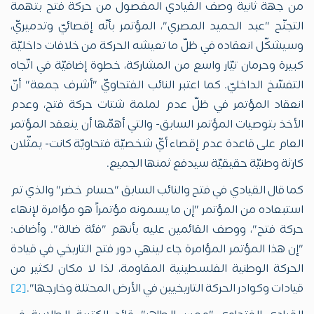
من جهة ثانية وصف القيادي المفصول من حركة فتح بتهمة
التجنّح "عبد الحميد المصري"، المؤتمر بأنّه إقصائيّ وتدميريّ،
وسيشكّل انعقاده في ظلّ ما تعيشه الحركة من خلافات داخليّة
كبيرة وحرمان تيّار واسع من المشاركة، خطوة إضافيّة في اتّجاه
التفسّخ الداخليّ. كما اعتبر النائب الفتحاويّ "أشرف جمعة" أنّ
انعقاد المؤتمر في ظلّ عدم لملمة شتات حركة فتح، وعدم
الأخذ بتوصيات المؤتمر السابق- والتي أهمّها أن ينعقد المؤتمر
العام على قاعدة عدم إقصاء أيّ شخصيّة فتحاويّة كانت- يمثّلان
كارثة وطنيّة حقيقيّة سيدفع ثمنها الجميع.
كما قال القيادي في فتح والنائب السابق "حسام خضر" والذي تم
استبعاده من المؤتمر "إن ما يسمونه مؤتمراً هو مؤامرة لإنهاء
حركة فتح"، ووصف القائمين عليه بأنهم "فئة ضالة". وأضاف:
"إن هذا المؤتمر المؤامرة جاء لينهي دور فتح التاريخي في قيادة
الحركة الوطنية الفلسطينية المقاومة، لذا لا مكان لكثير من
قيادات وكوادر الحركة التاريخيين في الأرض المحتلة وخارجها".
[2]