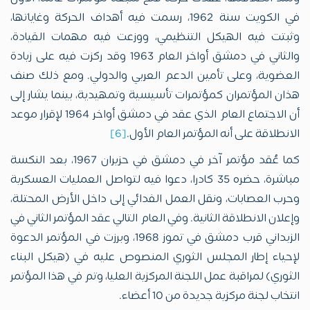
في الكويت سنة 1962، رسمت فيه أهداف الحركة وغاياتها،
وثبتت فيه الهيكل التنظيمي، ووزعت فيه مهمات القيادة،
والثاني في دمشق أواخر العام 1963 وقد ركزت فيه على زيادة
العضوية، وعلى تأمين الدعم العربي والدولي. ومع ذلك صنف
هذان المؤتمران كمؤتمرات تأسيسية وتمهيدية، بينما يشار إلى
أن الاجتماع العام الذي عقد في دمشق أواخر 1964 لإقرار موعد
الانطلاقة على أنه المؤتمر العام الأول.
[6]
كما عُقد مؤتمر آخر في دمشق في حزيران 1967، بعد النكسة
مباشرة، حضره 35 كادرا، دعوا فيه لتواصل العمليات العسكرية
وحرب العصابات، ونقل العمل الفدائي إلى داخل الأرض المحتلة،
وإعلان الانطلاقة الثانية. وفي العام التالي عقد المؤتمر الثاني في
الزبداني قرب دمشق في تموز 1968، وبرزت في المؤتمر الدعوة
لإحياء إطار المجلس الثوري المنصوص عليه في (هيكل البناء
الثوري) لمراقبة عمل اللجنة المركزية العليا، وتم في هذا المؤتمر
انتخاب لجنة مركزية جديدة من 10 أعضاء.