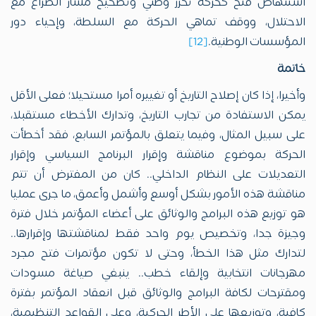
استنهاض فتح كحركة تحرر وطني وتصحيح مسار الصراع مع
الاحتلال، ووقف تماهي الحركة مع السلطة، وإحياء دور
المؤسسات الوطنية.
[12]
خاتمة
وأخيرا، إذا كان إصلاح التاريخ أو تغييره أمرا مستحيلا؛ فعلى الأقل
يمكن الاستفادة من تجارب التاريخ، وتدارك الأخطاء مستقبلا،
على سبيل المثال، وفيما يتعلق بالمؤتمر السابع، فقد أخطأت
الحركة بموضوع مناقشة وإقرار البرنامج السياسي وإقرار
التعديلات على النظام الداخلي.. كان من المفترض أن تتم
مناقشة هذه الأمور بشكل أوسع وأشمل وأعمق، ما جرى عمليا
هو توزيع هذه البرامج والوثائق على أعضاء المؤتمر خلال فترة
وجيزة جدا، وتخصيص يوم واحد فقط لمناقشتها وإقرارها..
لتدارك مثل هذا الخطأ، وحتى لا تكون مؤتمرات فتح مجرد
مهرجانات انتخابية وإلقاء خطب.. ينبغي صياغة مسودات
ومقترحات لكافة البرامج والوثائق قبل انعقاد المؤتمر بفترة
كافية، وتوزيعها على الأطر الحركية، وعلى القواعد التنظيمية،