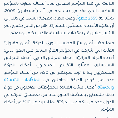
اللافت في هذا المؤتمر انخفاض عدد أعضائه مقارنة بالمؤتمر
السادس الذي عقد في بيت لحم في آب (أغسطس) 2009،
بمشاركة
2355 عضواً
. وعزت مصادر معارضة السبب في ذلك إلى
أنّ غالبيّة الأعضاء المسمَّين للمشاركة، هم من الذين يلتقون مع
الرئيس عباس في توجّهاته السياسية، والذين يضمن ولاءهم.
فيما فصّل أمين سرّ المجلس الثوريّ للحركة "أمين مقبول"
الفئات التي شاركت في المؤتمر العامّ السابع، على النحو التالي:
أعضاء اللجنة المركزيّة، أعضاء المجلس الثوري، أعضاء المجلس
الاستشاري، ممثّلو الأقاليم المنتخبون، أعضاء الحركة
العسكريّون بما لا تزيد نسبتهم عن 20% من أعضاء المؤتمر،
عدد من كوادر الحركة العاملين في
المنظّمات الشعبيّة
والمهنيّة
، أعضاء هيئات القيادة للمفوّضيّات العاملون في دوائر
دولة فلسطين ومنظّمة التحرير، عدد من معتمدي الحركة في
الدول، عدد من الكفاءات الحركيّة بما لا يزيد عن 10% من أعضاء
المؤتمر.