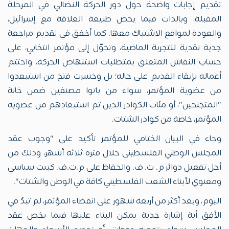
تقديم إجابات واضحة حول دور الحركة النضالي في المرحلة
المقبلة، وبالذات فيما يخص طبيعة العلاقة مع إسرائيل،
والعودة لمواقع الاشتباك معها. كما أخفق في تقديم مراجعة
جدية نقدية للتجربة الماضية، وتحوّل إلى مؤتمر انتخابي، على
حساب النقاش المتعلق بمتطلبات استنهاض الحركة، واختتم
أعماله بإبقاء القديم على حاله؛ بل وخسرت فتح من استبعدوا
من عضوية المؤتمر، سواء من باتوا مصنفين ضمن خانة
"المتجنحين"، أو مئات الكوادر الذين تم استبعادهم من عضوية
المؤتمر، خاصة من كوادر الشتات.
وجاء في البيان الختامي للمؤتمر تأكيد على "وجوب عقد
المجلس الوطني الفلسطيني خلال فترة ثلاثة أشهر، وذلك من
أجل تفعيل دوائر م. ت. ف. والحفاظ على م.ت.ف. كبيت سياسي
ومعنوي لأبناء الشعب الفلسطيني كافة في الوطن والشتات".
اليوم، وبعد أكثر من أربعة شهور على انقضاء المؤتمر، لم تبدُ في
الأفق أية إشارة جدية يمكن البناء عليها فيما يخص عقد