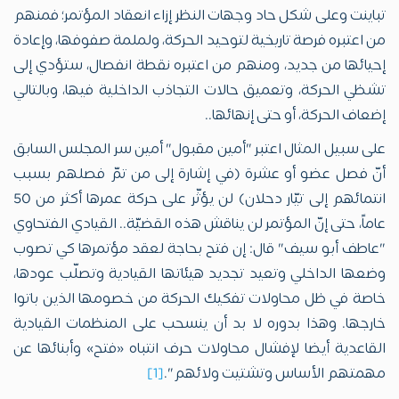
تباينت وعلى شكل حاد وجهات النظر إزاء انعقاد المؤتمر؛ فمنهم
من اعتبره فرصة تاريخية لتوحيد الحركة، ولملمة صفوفها، وإعادة
إحيائها من جديد، ومنهم من اعتبره نقطة انفصال، ستؤدي إلى
تشظي الحركة، وتعميق حالات التجاذب الداخلية فيها، وبالتالي
إضعاف الحركة، أو حتى إنهائها..
على سبيل المثال اعتبر "أمين مقبول" أمين سر المجلس السابق
أنّ فصل عضو أو عشرة (في إشارة إلى من تمّ فصلهم بسبب
انتمائهم إلى تيّار دحلان) لن يؤثّر على حركة عمرها أكثر من 50
عاماً، حتى إنّ المؤتمر لن يناقش هذه القضيّة.. القيادي الفتحاوي
"عاطف أبو سيف" قال: إن فتح بحاجة لعقد مؤتمرها كي تصوب
وضعها الداخلي وتعيد تجديد هيئاتها القيادية وتصلّب عودها،
خاصة في ظل محاولات تفكيك الحركة من خصومها الذين باتوا
خارجها. وهذا بدوره لا بد أن ينسحب على المنظمات القيادية
القاعدية أيضا لإفشال محاولات حرف انتباه «فتح» وأبنائها عن
مهمتهم الأساس وتشتيت ولائهم".
[1]