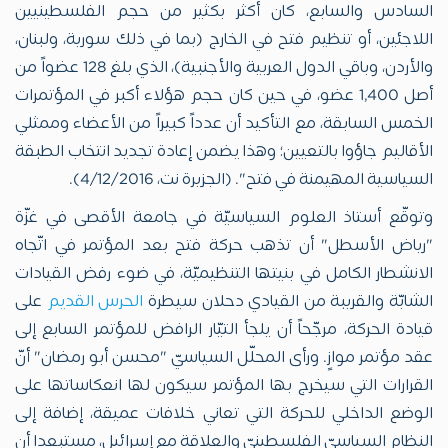
السادس والسابع، كان أكثر بكثير من حجم الفلسطينيين
اللاجئين، أو تنظيم فتح في الخارج (بما في ذلك سورية، ولبنان،
والأردن، وباقي الدول العربية والأجنبية)، الذي بلغ 128 عضواً من
أصل 1,400 عضو، في حين كان حجم هؤلاء أكبر في المؤتمرات
الخمس السابقة، مع التأكيد أن عدداً كبيراً من الأعضاء وممثلي
الأقاليم جاؤوا بالتعيين؛ وهذا يضمن إعادة تجديد انتخاب الطبقة
السياسية المهيمنة في فتح". (الجزيرة نت، 4/12/2016).
وتوقّع أستاذ العلوم السياسيّة في جامعة الأقصى في غزّة
"رياض الأسطل" أن تذهب حركة فتح بعد المؤتمر في اتّجاه
الانشطار الكامل في بنيتها التنظيميّة، في ضوء رفض القيادات
الشابّة والقريبة من القيادي دحلان سيطرة
الحرس القديم
على
قيادة الحركة، مرجّحاً أن يلجأ التيّار الرافض للمؤتمر السابع إلى
عقد مؤتمر موازٍ. ورأى المحلّل السياسيّ "محسن أبو رمضان" أنّ
القرارات التي سيخرج بها المؤتمر سيكون لها انعكاساتها على
الوضع الداخلي للحركة التي تعاني خلافات عميقة، إضافة إلى
النظام السياسيّ الفلسطينيّ والعلاقة مع إسرائيل، مستبعدا أن