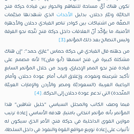
تكون هناك أيّ مساحة للتفاهم والحوار بين قيادة حركة فتح
الحاليّة وتيّار دحلان، بدليل
الأحداث
الذي شهدتها مخيّمات
الضفّة من اشتباكات بين كوادر تناصر القيادي دحلان والأجهزة
الأمنية، ما يؤكّد أنّ العلاقات داخل حركة فتح تتّجه نحو الفرقة
وليس التصالح بعد ذلك المؤتمر.
[3]
من جهته قال القيادي في حركة حماس "غازي حمد": "إن هناك
مشكلة كبيرة في فتح اسمها (أبو مازن)!! لأنه مصمم على
قيادة فتح نحو الممر الإجباري، ويريد من خلال المؤتمر السابع
تأكيد شرعيته ونفوذه، وإغلاق الباب أمام عودة دحلان، وأمام
الرباعية العربية (السعوديّة ومصر والأردن والإمارات العربيّة
المتّحدة) التي تدعم عودة دحلان إلى الحركة.
[4]
فيما وصف الكاتب والمحلل السياسي "خليل شاهين" هذا
المؤتمر بأنه مؤتمر انتخابي بامتياز، هدفه الأساسي إعادة ترتيب
موازين القوى الداخلية في حركة فتح، الأمر الذي سيكون له
تأثيرات على إعادة توزيع مواقع القوة والنفوذ في داخل السلطة،