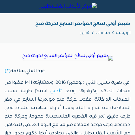
تقييم أولي لنتائج المؤتمر السابع لحركة فتح
الرئيسية
متابعات
تقارير
عبد الغني سلامة
[*]
في نهاية تشرين الثاني (نوفمبر) 2016، وبمشاركة 1411 عضوا من
قيادات الحركة وكوادرها، وبعد
تأجيل
استمرّ طويلا بسبب
الخلافات الداخليّة، عقدت حركة فتح مؤتمرها السابع في مقر
المقاطعة بمدينة رام الله، وسط أجواء سياسية ملبدة، وفي
ظرف دقيق تمر فيه القضية الفلسطينية عموما، وحركة فتح
خصوصا، وجاء موعد انعقاده متزامنا مع اليوم العالمي للتضامن
مع الشعب الفلسطيني، والذي يصادف أيضا ذكرى صدور قرار