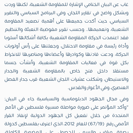
غاب عن البيان الختامي الإشارة للمقاومة الشعبية، لكنها وردت
وبشكل واضح في تقارير اللجان، وفي البرنامج السياسي والتقرير
السياسي، حيث أكدت جميعها على أهمية تصعيد المقاومة
الشعبية، وتعميمها.. وحسب تقرير مفوضية التعبئة والتنظيم
فقد اعتمدت الحركة المقاومة الشعبية بكافة أشكالها أسلوبا
وأداة رئيسة في مقاومة الاحتلال، وجعلتها على رأس أولويات
الحركة، ودعت قادتها وكوادرها وأعضاءها ومناصريها للانخراط
بكل قوة في فعاليات المقاومة الشعبية، وأنشأت جسما
مستقلا داخل فتح خاص بالمقاومة الشعبية والجدار
والاستيطان، وشكلت عشرات اللجان الشعبية قرب جدار الفصل
العنصري، وفي الأغوار والقدس.
وفي مجال الجهود الدبلوماسية والسياسية جاء في البيان:
"وأكد المؤتمر على ضرورة مواصلة مسيرة فلسطين في الأمم
المتحدة من خلال تفعيل كل الجهود الدولية لإنفاذ القرار
الأممي رقم (67/19) للعام 2012، الذي اعترف بفلسطين كدولة
بصفة مراقب والسعي للحصول على العضوية الكاملة،