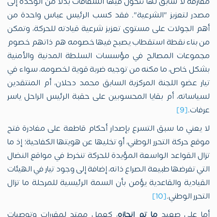
مفارقة لا سابق لها تتحول فيها الشقاقات بدلاً من الوحدة إلى
مصدر لتعزيز "الشرعية". فقد كسب الرئيس عباس واحدة من
أهم الجولات على مستوى تعزيز شرعية قيادته للحركة، وتمكن
من بناء نقطة استقطاب يصبح فيها خصومه هم ذاتهم خصوم
مجموعات المصالح في مؤسسات السلطة المدنية والأمنية
بشكل خاص، ما مكنه من توجيه ضربة قوية لخصومه، سواء في
تيار عضو اللجنة المركزية السابق محمد دحلان، أم المنتقدين
لسياساته، أم بقايا المحسوبين على حقبة الرئيس الراحل ياسر
عرفات.
[9]
لا يعني ما سبق التسرع بإصدار أحكام قاطعة على مغادرة فتح
موقع حركة التحرر الوطني، أو تخليها عن هويتها الكفاحية؛ إذ ما
تزال القواعد الواسعة المؤيدة للحركة تنخرط في مواقع النضال
التي تفرضها طبيعة الصراع ذاته، إضافة إلى وجود تيار في الهيئات
القيادية والقاعدية يؤمن بأن السمة الرئيسية للمرحلة ما تزال
التحرر الوطني.
[10]
أما على صعيد
ما تم إنجازه
، كعمل ممتد لمقررات وتوصيات