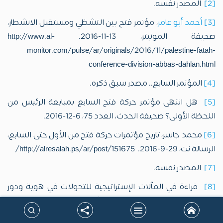
[2]
المصدر نفسه.
[3]
أحمد أبو عامر
، مؤتمر فتح بين التشظي ومستقبل الانشطار،
صحيفة المونيتر، 13-11-2016. http://www.al-
monitor.com/pulse/ar/originals/2016/11/palestine-fatah-
conference-division-abbas-dahlan.html
[4]
المؤتمر السابع.. مصدر سبق ذكره.
[5]
هل انتهى مؤتمر حركة فتح السابع بمبايعة الرئيس من
اللحظة الأولى؟ صحيفة الحدث، العدد 75، 6-12-2016.
[6]
محمد جاسر، تاريخ مؤتمرات حركة فتح من الأول حتى السابع،
الرسالة نت، 29-9-2016. http://alresalah.ps/ar/post/151675/
[7]
المصدر نفسه.
[8]
قراءة في المآلات الإستراتيجية للتحولات في هوية ودور
فتح، مركز الزيتونة للدراسات والاستشارات، بيروت- نداء الوطن، 7-
1-2017