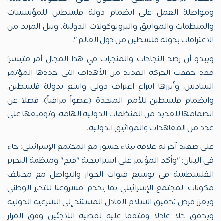
ومواصلة العمل على انضمام دولة فلسطين للمؤسسات
والمنظمات والمواثيق والبروتوكولات الدولية. ونيل المزيد من
الاعترافات بدولة فلسطين من دول العالم".
ويبدو أن رصد النجاحات والمنجزات في هذا المجال أمر متيسر؛
فقد حققت الحركة العديد من الأهداف التي حددها المؤتمر
السادس، وأبرزها انتزاع اعتراف دولي واسع بدولة فلسطين،
وانضمام فلسطين للأمم المتحدة (عضواً مراقباً)، فضلا عن
انضمامها للعديد من المنظمات الدولية الهامة، وتوقيعها على
عدد من المعاهدات والمواثيق الدولية.
على صعيد آخر له علاقة ببناء جسور مع المجتمع الإسرائيلي: جاء
في البيان: "وأكد المؤتمر على استراتيجية "فتح" ومنظمة التحرير
الفلسطينية في توسيع قنوات الحوار والتواصل مع مختلف
مكونات المجتمع الإسرائيلي بما يخدم مشروعنا للتحرر الوطني
ويعزز فرص تحقيق السلام العادل المستند إلى الشرعية الدولية
ويحقق حلا عادلا ومتفقا عليه لقضية اللاجئين وفق القرار