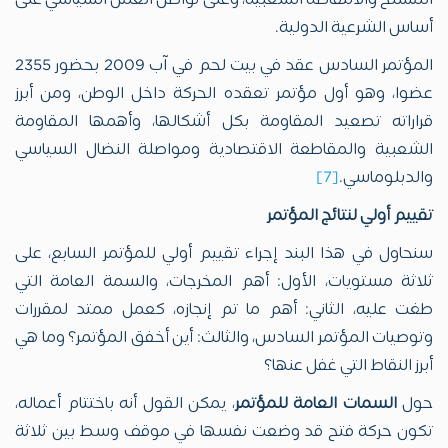
المسلح والانتفاضة الشعبية، وعلى تواصل العمل السياسي على
أساس الشرعية الدولية.
المؤتمر السادس عقد في بيت لحم في آب 2009 بحضور 2355
عضوا، وهو أول مؤتمر تعقده الحركة داخل الوطن، ومن أبرز
قراراته تصعيد المقاومة بكل أشكالها، وأهمها المقاومة
الشعبية والمقاطعة الاقتصادية ومواصلة النضال السياسي
والدبلوماسي.
[7]
تقييم أولي لنتائج المؤتمر
سنحاول في هذا البند إجراء تقييم أولي للمؤتمر السابع، على
ثلاثة مستويات، الأول: أهم المخرجات، والسمة العامة التي
طغت عليه، الثاني: أهم ما تم إنجازه، كعمل ممتد لمقررات
وتوصيات المؤتمر السادس، والثالث: أين أخفق المؤتمر؟ وما هي
أبرز النقاط التي غفل عنها؟
حول
السمات العامة للمؤتمر
، يمكن القول أنه باختتام أعماله،
تكون حركة فتح قد وضعت نفسها في موقف وسط بين ثلاثة