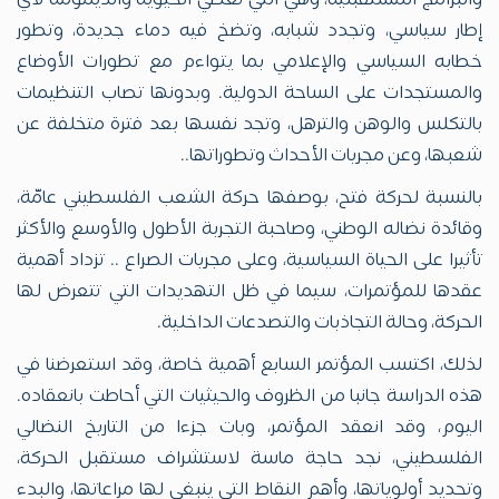
والبرامج المستقبلية، وهي التي تعطي الحيوية والديمومة لأي
إطار سياسي، وتجدد شبابه، وتضخ فيه دماء جديدة، وتطور
خطابه السياسي والإعلامي بما يتواءم مع تطورات الأوضاع
والمستجدات على الساحة الدولية. وبدونها تصاب التنظيمات
بالتكلس والوهن والترهل، وتجد نفسها بعد فترة متخلفة عن
شعبها، وعن مجريات الأحداث وتطوراتها..
بالنسبة لحركة فتح، بوصفها حركة الشعب الفلسطيني عامّة،
وقائدة نضاله الوطني، وصاحبة التجربة الأطول والأوسع والأكثر
تأثيرا على الحياة السياسية، وعلى مجريات الصراع .. تزداد أهمية
عقدها للمؤتمرات، سيما في ظل التهديدات التي تتعرض لها
الحركة، وحالة التجاذبات والتصدعات الداخلية.
لذلك، اكتسب المؤتمر السابع أهمية خاصة، وقد استعرضنا في
هذه الدراسة جانبا من الظروف والحيثيات التي أحاطت بانعقاده.
اليوم، وقد انعقد المؤتمر، وبات جزءا من التاريخ النضالي
الفلسطيني، نجد حاجة ماسة لاستشراف مستقبل الحركة،
وتحديد أولوياتها، وأهم النقاط التي ينبغي لها مراعاتها، والبدء