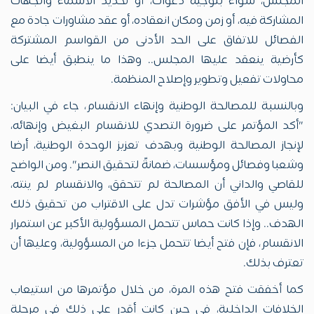
المجلس، سواء بتوجيه دعوات، أو تحديد الأسماء والجهات
المشاركة فيه، أو زمن ومكان انعقاده، أو عقد مشاورات جادة مع
الفصائل للاتفاق على الحد الأدنى من القواسم المشتركة
كأرضية ينعقد عليها المجلس.. وهذا ما ينطبق أيضا على
محاولات تفعيل وتطوير وإصلاح المنظمة.
وبالنسبة للمصالحة الوطنية وإنهاء الانقسام، جاء في البيان:
"أكد المؤتمر على ضرورة التصدي للانقسام البغيض وإنهائه،
لإنجاز المصالحة الوطنية وبهدف تعزيز الوحدة الوطنية، أرضا
وشعبا وفصائل ومؤسسات، ضمانةً لتحقيق النصر". ومن الواضح
للقاصي والداني أن المصالحة لم تتحقق، والانقسام لم ينته،
وليس في الأفق مؤشرات تدل على الاقتراب من تحقيق ذلك
الهدف.. وإذا كانت حماس تتحمل المسؤولية الأكبر عن استمرار
الانقسام، فإن فتح أيضا تتحمل جزءا من المسؤولية، وعليها أن
تعترف بذلك.
كما أخفقت فتح هذه المرة، من خلال مؤتمرها من استيعاب
الخلافات الداخلية، في حين كانت أقدر على ذلك في مرحلة