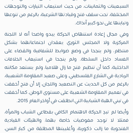
السبعينات والثمانينات، من حيث استيعاب التيارات والتوجهات
المختلفة، تحت سقف فتح وقيادتها الشرعية، بالرغم من تنوعها
وتباينها على نحو كبير آنذاك.
وفي مجال إعادة استنهاض الحركة يبدو واضحا أنه لا اللجنة
المركزية ولا المجلس الثوري يعقدان اجتماعاتهما بشكل
منتظم، ولم ينجحا في وضع ضوابط للشفافية والقضاء على
الفساد داخل السلطة. ولم ينجحا في استيعاب الخلافات
الداخلية، كما أن تنظيم فتح ما زال هلاميا، ولم يستعد مكانته
الريادية في الشارع الفلسطيني. وعلى صعيد المقاومة الشعبية،
بالرغم من كل الحديث عن التصعيد واللجان، إلا أن فتح أخفقت
في تعميم المقاومة الشعبية على مستوى الوطن. كما أخفقت
في تبني الهبة الشبابية التي انطلقت في أواخر العام 2015.
وأيضا لم تبدِ الحركة الاهتمام الكافي بقطاعي الشباب والمرأة،
فمثلا لا توجد مفوضيات خاصة بهما، والهيئات القيادية
الفتحوية ما زالت ذكورية، وأغلبيتها المطلقة من كبار السن،