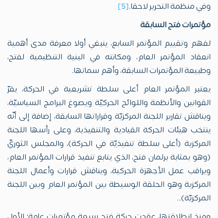
وفي منظمة التحرير لاحقا.
[5]
مؤتمرات فتح السابقة
لفهم وتقييم المؤتمر السابع، ينبغي أولا معرفة مدى أهمية
انعقاد المؤتمر العام، ومكانته في البنية التنظيمية لفتح،
وطبيعة المؤتمرات السابقة، وأهم سماتها.
يعتبر المؤتمر العام أعلى سلطة تشريعية في الحركة، يقرّ
القوانين والأنظمة واللوائح الحركيّة ويصوغ البرامج السياسيّة،
ويناقش تقارير اللجنة المركزيّة وقراراتها السابقة، إضافة إلى أنّه
ينتخب هيئات الحركة القيادية والتنفيذية، وعلى رأسها اللجنة
المركزية (أعلى سلطة تنفيذيّة في الحركة)، والمجلس الثوريّ
(وهو بمثابة برلمان فتح، الذي يتابع تنفيذ قرارات المؤتمر العام،
ويراقب عمل الأجهزة الحركية، ويناقش قرارات وأعمال اللجنة
المركزية وهو الحلقة الوسيطة بين المؤتمر العام وبين اللجنة
المركزيّة)..
ومنذ انطلاقتها، عقدت حركة فتح سبعة مؤتمرات عامة؛ الأول