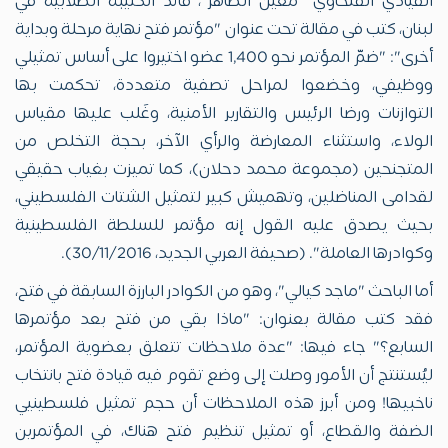
القيادي الفتحاوي "معين الطاهر"، قائد الكتيبة الطلابية في
لبنان، كتب في مقالة تحت عنوان "مؤتمر فتح نهاية مرحلة وبداية
أخرى": "ضمّ المؤتمر نحو 1,400 عضو اختيروا على أساس تمثيلي
ووظيفي، وخضعوا لمراحل تصفية متعددة، تحكمت بها
التوازنات ورضا الرئيس والتقارير الأمنية، وغَلب عليها مقياس
الولاء، واستثناء المعارضة والرأي الآخر، بحجة التخلص من
المتجنحين (مجموعة محمد دحلان)، كما تميزت بغياب حقيقي
لقدامى المناضلين، وتهميش كبير لتمثيل الشتات الفلسطيني،
بحيث يصدق عليه القول إنه مؤتمر للسلطة الفلسطينية
وكوادرها العاملة". (صحيفة العربي الجديد، 30/11/2016).
أما الباحث "ماجد كيالي"، وهو من الكوادر البارزة السابقة في فتح،
فقد كتب مقالة بعنوان: "ماذا بقي من فتح بعد مؤتمرها
السابع؟" جاء فيها: "عدة ملاحظات تتعلق بعضوية المؤتمر،
ليُستنتج أن الأمور وصلت إلى وضع تقوم فيه قيادة فتح بانتخاب
ناخبيها! ومن أبرز هذه الملاحظات أن حجم تمثيل فلسطينيي
الضفة والقطاع، أو تمثيل تنظيم فتح هناك، في المؤتمرين