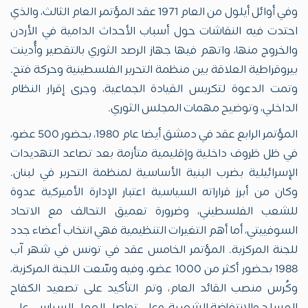
وفي أوائل أيلول من العام 1971 عقد المؤتمر العام الثالث، والذي
احتدت فيه النقاشات حول أسباب الأحداث الدامية في الأردن
والخروج منها، واتهم فيها جهاز الرصد الثوري بالتقصير وأُدينت
بيروقراطية العلاقة بين منظمة التحرير الفلسطينية وحركة فتح.
وتمت الدعوة لتكريس القيادة الجماعية، وجرى إقرار النظام
الداخلي، وتوضيح مهمات المجلس الثوري.
المؤتمر الرابع عقد في دمشق أيضا عام 1980، بحضور 500 عضو،
في ظل ظروف داخلية وإقليمية متأزمة بعد تصاعد التهديدات
الإسرائيلية بضرب البنية الأساسية لمنظمة التحرير في لبنان.
وكان من أبرز قراراته السياسية اعتبار الإدارة الأميركية عدوة
للشعب الفلسطيني، وضرورة تعميق التحالف مع الاتحاد
السوفييتي، أما أهم التغيرات التنظيمية فهي انتخاب أعضاء جدد
للجنة المركزية. المؤتمر الخامس عقد في تونس في شهر آب
1988 بحضور أكثر من 1000 عضو، وفيه وسّعت اللجنة المركزية،
وكُرس منصب القائد العام، وتم التأكيد على تصعيد الكفاح