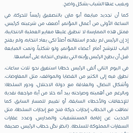
ويغيب عنها الشباب بشكل واضح.
كما أن تجديد مبايعة أبو مازن بالتصفيق رئيساً للحركة، في
الساعة الأولى من أعمال المؤتمر، أضعف من شرعيته كرئيس،
فمثل هذه الممارسة لا تنطبق عليها معايير العملية الانتخابية،
إذ إن الرئيس لم يقدم استقالته أصلاً لكي يعاد انتخابه، ولم يفتح
الباب للترشح أمام أعضاء المؤتمر، ولو شكلياً، وتمت المبايعة
قبل أن يطرح الرئيس رؤيته التي يفترض انتخابه على أساسها.
في اليوم الثاني ألقى الرئيس خطابا استغرق نحو ثلاث ساعات،
تطرق فيه إلى الكثير من القضايا والمواقف، مثل المفاوضات،
وأشكال النضال، والعلاقة مع دولة الاحتلال، ودور السلطة؛
وبالرغم من أهميته وصراحته بيد أنه خلا من أية مراجعة نقدية
للإخفاقات والأخطاء السابقة، أو تقييم للمسار السابق، كما
تماهت في الخطاب إنجازات حركة فتح مع إنجازات السلطة، مثل
الحديث عن إقامة المستشفيات والمدارس، وعدد عقارات
السفارات المملوكة للسلطة. (انظر نصّ خطاب الرئيس، صحيفة