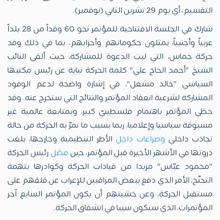
التقسيم، أي يوم 29 تشرين الثاني (نوفمبر).
شارك في الجلسة الافتتاحية للمؤتمر نحو 60 وفداً من 28 بلداً
عربياً وأجنبياً، يمثلون حكوماتهم وأحزابهم، بما في ذلك وفد
حركة حماس، التي لبت الدعوة للمشاركة، حيث ألقى النائب
الشيخ "أحمد الحاج علي" كلمة الحركة نيابة عن رئيس مكتبها
السياسي "خالد مشعل"، في إشارة واضحة لدعم الوفود
المشاركة لشرعية انعقاد المؤتمر والنتائج التي ستخرج عنه. وقد
حظي المؤتمر باهتمام فلسطينيّ كبير، وبمتابعة عالمية غير
مسبوقة سياسيا وإعلاميا، ربما بسبب ما تمرّ به الحركة من حالة
تجاذب داخلي
وصراعات داخل
الأطر التنظيمية وخارجها، بلغت
ذروتها في الأشهر الأخيرة قبل المؤتمر، حين
فصَل
رئيس الحركة
"محمود عبّاس" مزيدا من قيادات الحركة وكوادرها بتهمة
التجنّح، الأمر الذي دفع ببعض المراقبين للإعراب عن قلقهم على
مستقبل الحركة، وعن خشيتهم أن يكون المؤتمر السابع آخر
المؤتمرات، الذي سيكون سببا في انشقاق الحركة.