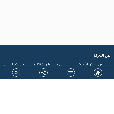
عن المركز
تأسس مركز الأبحاث الفلسطيني في عام 1965 بمدينة بيروت، ليكون
أول منصة فلسطينية رسمية مكرسة لاستدامة الذاكرة الفلسطينية
وتوثيق سيرتها، فضلاً عن إنتاج الدراسات التي تسهم في تشكيل
السياسات، ودعم حقوق الشعب الفلسطيني على المستويين الوطني
والدولي. جاءت نشأة المركز في سياق التحولات الكبرى التي أدت إلى
الشتات، وتعرض القضية الفلسطينية لمحاولات طمس الهوية، خاصة
بعد نكبة 1948، مما أوجب بناء صرح علمي مستقل يرد الاعتبار للحقيقة
التاريخية ويقود الجهود البحثية لتحقيق المصلحة الوطنية.