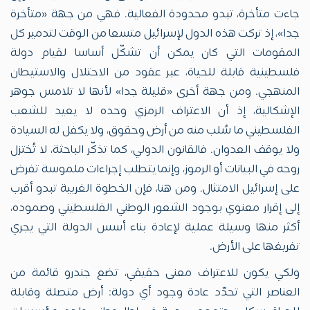
جاءت متأخرة، تبدو محدودة الفعالية. فهي من جهة «متأخرة
جدا»، إذ تركت هذه الدول لإسرائيل متسعا من الوقت لتدمير كل
المقومات التي كان يمكن أن تشكّل أساسا لقيام دولة
فلسطينية قابلة للحياة، عبر عقود من الاحتلال والاستيطان
المنهجي. ومن جهة أخرى «قليلة جدا» لأنها لا تلامس جوهر
الإشكالية، إذ أن الاعتراف الرمزي وحده لا يعيد للشعب
الفلسطيني ما سُلب منه من أرض وحقوق، ولا يكفل له السيادة
ولا يوقف العدوان. فالقانون الدولي، كما تذكّر الباحثة، لا تُختزل
روحه في البيانات أو الرموز، وإنما يتطلب إجراءات ملموسة تفرض
على إسرائيل الامتثال. ومن هنا، فإن الخطوة الغربية تبدو أقرب
إلى إقرار معنوي بوجود الشعور الوطني الفلسطيني وصموده،
أكثر منها وسيلة عملية لإعادة بناء أسس الدولة التي يجري
تفريغها على الأرض.
ولكي يكون للاعتراف معنى حقيقي، تضع جندرو قائمة من
العناصر التي تحدّد عادة وجود أي دولة: أرض متصلة وقابلة