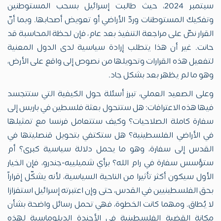
سبتمبر 2024، حيث طالبت إسرائيل بسحب المستوطنين
وتفكيك المستوطنات وردّ الأراضي أو تعويض أصحابها. وبما أنّ
القرار نصّ على مراجعة التنفيذ بعد عام، فإن لحظة المحاسبة قد
حانت. غير أن هذا يتطلب إرادة سياسية لدى الدول المعنية
لتفعيل هذه القرارات وتحويلها من نصوص إلى واقع على الأرض،
وهو ما لم يظهر بعد بشكل جاد.
وعلى الصعيد العملي، تبرز أسئلة حول الكيفية التي ستتجسد
فيها هذه الاعترافات: هل ستتحول بعثة فلسطين في باريس إلى
سفارة كاملة الصلاحيات؟ وكيف ستتعامل فرنسا مع تمثيلها
في الأراضي الفلسطينية؟ هل ستكتفي بتحويل قنصليتها في
القدس إلى سفارة، وهو ما يحمل دلالة سياسية كبرى؟ أم
ستؤسس سفارة في رام الله؟ برأي شميلييه-جندرو، فإن الخيار
الأول سيكون أكثر تأثيرا من الناحية السياسية، لأنه يشكّل إقراراً
بحق الفلسطينيين في القدس، حتى وإن اعتبرته إسرائيل استفزازا
لا يُطاق. ومهما كانت الخطوة، فهي تحمل رسائل واضحة بشأن
مكانة القضية الفلسطينية في الأجندة الدبلوماسية لهذه