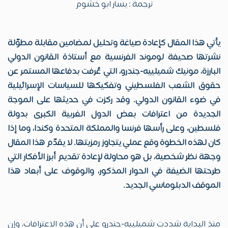
ترجمة : يسار ابو خشوم
يأتي هذا المقال كإعادة صياغة وتحليل لمضامين مقابلة مطوّلة
نشرتها صحيفة لوموند الفرنسية مع أستاذة القانون الدولي
البارزة، مونيك شميلييه-جندرو، التي عُرفت بدفاعها المستمر عن
حقوق الشعب الفلسطيني وتفكيكها للسياسات الإسرائيلية
في ضوء القانون الدولي. وقد ركزت في حديثها على الموجة
الجديدة من اعترافات بعض الدول الغربية الكبرى بدولة
فلسطين، وعلى رأسها فرنسا والمملكة المتحدة وكندا، وما إذا
كان لهذه الخطوة وقع عملي يتجاوز رمزيتها. لا يقدّم هذا المقال
وجهة نظر شخصية، بل هو محاولة لإعادة تقديم أبرز الأفكار التي
طرحتها الضيفة في الحوار المذكور، والوقوف على أبعاد هذا
الموقف الدبلوماسي الجديد.
منذ البداية شددت شميلييه-جندرو على أن هذه الاعترافات، وإن