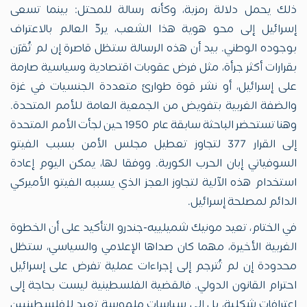
ذلك يحمل دلالة رمزية، وكأنه رسالة للمحتل: بينما تسعى
إسرائيل إلى محو هوية هذا الشعب، يردّ العالم بالاعتراف
بوجوده الوطني. بيد أن هذه الرسالة ستظل قاصرة إن لم تُقرَن
بقرارات أكثر جرأة، مثل فرض عقوبات اقتصادية وسياسية صارمة
على إسرائيل، أو نشر قوة طوارئ متعددة الجنسيات في غزة
والضفة الغربية بتفويض من الجمعية العامة للأمم المتحدة.
وهنا تستحضر الباحثة سابقة عام 1950 حين لجأت الأمم المتحدة
إلى القرار 377 لتجاوز تعطيل مجلس الأمن بسبب الفيتو
السوفياتي إبان الحرب الكورية. ووفقا لها، يمكن اليوم إعادة
استخدام هذه الآلية لتجاوز العجز الذي يسببه الفيتو الأميركي
الدائم لمصلحة إسرائيل.
في الختام، تعيد مونيك شميلييه-جندرو التأكيد على أن الخطوة
الغربية الأخيرة، مهما كان صداها الإعلامي والسياسي، ستظل
محدودة إن لم تُترجم إلى إجراءات عملية تفرض على إسرائيل
احترام القانون الدولي. فالقضية الفلسطينية ليست بحاجة إلى
اعترافات شكلية، بل إلى سياسات ملموسة تعيد للفلسطينيين