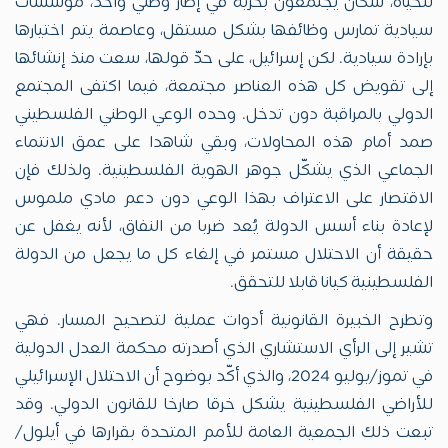
للحياة، سكان يجتمعون بحرية في إطار وطني واحد، مؤسسات
سيادية تمارس وظائفها بشكل مستقل، وعاصمة يتم اختيارها
بإرادة سيادية. لكن إسرائيل، على حدّ قولها، سعت منذ إنشائها
إلى تقويض كل هذه العناصر مجتمعة، فيما اكتفى المجتمع
الدولي بالمراقبة دون تدخل. وحده الوعي الوطني الفلسطيني
صمد أمام هذه المحاولات، وبقي شاهدا على عمق الانتماء
الجماعي الذي يشكّل جوهر الهوية الفلسطينية. ولذلك فإن
الاقتصار على الاعتراف بهذا الوعي دون دعم مادي ملموس
لإعادة بناء أسس الدولة يُعد ضربا من النفاق، لأنه يغفل عن
حقيقة أن الاحتلال مستمر في إلغاء كل ما يجعل من الدولة
الفلسطينية كيانا قابلا للتحقق.
وتطرح الخبيرة القانونية أدوات عملية لتصحيح المسار. فهي
تشير إلى الرأي الاستشاري الذي أصدرته محكمة العدل الدولية
في تموز/يوليو 2024، والذي أكّد بوضوح أن الاحتلال الإسرائيلي
للأراضي الفلسطينية يشكل خرقا صارخا للقانون الدولي. وقد
تبعت ذلك الجمعية العامة للأمم المتحدة بقرارها في أيلول/