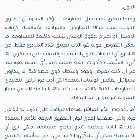
الدول.
وفيما يتعلق بمستقبل المفاوضات، تؤكد الخبيرة أن القانون
الدولي ليس مجالا للتفاوض؛ فالمبادئ الأساسية كإنهاء
الاحتلال أو احترام حقوق الإنسان ليست خاضعة للمساومة. ما
يمكن التفاوض حوله هو آليات تطبيق هذه المبادئ فقط. من
هنا، ترى أن اعترافات الدول الغربية بدولة فلسطين قد يكون لها
أثر إذا استُثمرت كأدوات ضغط فعلية ضمن أي عملية تفاوضية.
غير أن ذلك يفترض وجود وسطاء ذوي مصداقية، لا ينحازون
لإسرائيل، بعكس الولايات المتحدة التي أدت دور الراعي التقليدي
للمفاوضات، لكنها كانت، بحسب تعبيرها، راعيا منحازا جعل مسار
التسوية غير متوازن منذ البداية.
أما بخصوص الأثر المباشر لهذه الاعترافات على الحرب الدائرة في
غزة، والتي صنفتها إحدى لجان التحقيق التابعة للأمم المتحدة
باعتبارها إبادة جماعية، تبدو جندرو متشائمة. فهي ترى أن
الاعتراف لا يمكن أن يشكّل ردا كافيا على حجم المأساة. لكنه مع