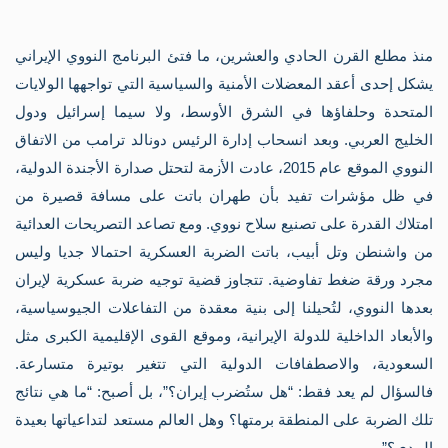
الي
الف
مج
منذ مطلع القرن الحادي والعشرين، ما فتئ البرنامج النووي الإيراني
مخ
مرا
يشكل إحدى أعقد المعضلات الأمنية والسياسية التي تواجهها الولايات
الأ
المتحدة وحلفاؤها في الشرق الأوسط، ولا سيما إسرائيل ودول
الإ
مخ
الخليج العربي. وبعد انسحاب إدارة الرئيس دونالد ترامب من الاتفاق
مرا
النووي الموقع عام 2015، عادت الأزمة لتحتل صدارة الأجندة الدولية،
الأ
الد
في ظل مؤشرات تفيد بأن طهران باتت على مسافة قصيرة من
وثا
امتلاك القدرة على تصنيع سلاح نووي. ومع تصاعد التصريحات العدائية
من
الت
من واشنطن وتل أبيب، باتت الضربة العسكرية احتمالا جديا وليس
الف
مجرد ورقة ضغط تفاوضية. تتجاوز قضية توجيه ضربة عسكرية لإيران
قرا
ال
بعدها النووي، لتُحيلنا إلى بنية معقدة من التفاعلات الجيوسياسية،
ال
الل
والأبعاد الداخلية للدولة الإيرانية، وموقع القوى الإقليمية الكبرى مثل
الت
السعودية، والاصطفافات الدولية التي تتغير بوتيرة متسارعة.
ال
ال
فالسؤال لم يعد فقط: “هل ستُضرب إيران؟”، بل أصبح: “ما هي نتائج
قرا
تلك الضربة على المنطقة برمتها؟ وهل العالم مستعد لتداعياتها بعيدة
بش
فل
المدى؟”