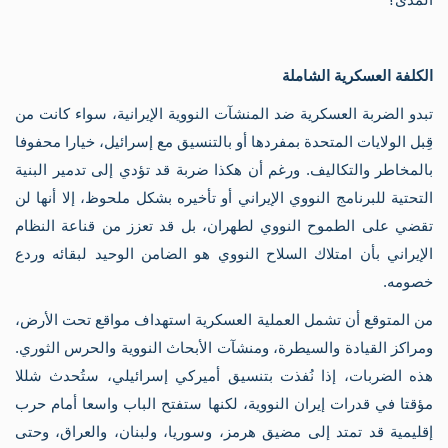
كل
ال
في
الم
الكلفة العسكرية الشاملة
الد
مع
تبدو الضربة العسكرية ضد المنشآت النووية الإيرانية، سواء كانت من
وات
خر
قِبل الولايات المتحدة بمفردها أو بالتنسيق مع إسرائيل، خيارا محفوفا
خر
بالمخاطر والتكاليف. ورغم أن هكذا ضربة قد تؤدي إلى تدمير البنية
تار
وس
التحتية للبرنامج النووي الإيراني أو تأخيره بشكل ملحوظ، إلا أنها لن
خر
تقضي على الطموح النووي لطهران، بل قد تعزز من قناعة النظام
منا
خر
الإيراني بأن امتلاك السلاح النووي هو الضامن الوحيد لبقائه وردع
إحص
خصومه.
الا
الا
في
من المتوقع أن تشمل العملية العسكرية استهداف مواقع تحت الأرض،
فل
ومراكز القيادة والسيطرة، ومنشآت الأبحاث النووية والحرس الثوري.
فص
فل
هذه الضربات، إذا نُفذت بتنسيق أميركي إسرائيلي، ستُحدث شللا
وثا
مؤقتا في قدرات إيران النووية، لكنها ستفتح الباب واسعا أمام حرب
تار
وثا
إقليمية قد تمتد إلى مضيق هرمز، وسوريا، ولبنان، والعراق، وحتى
الم