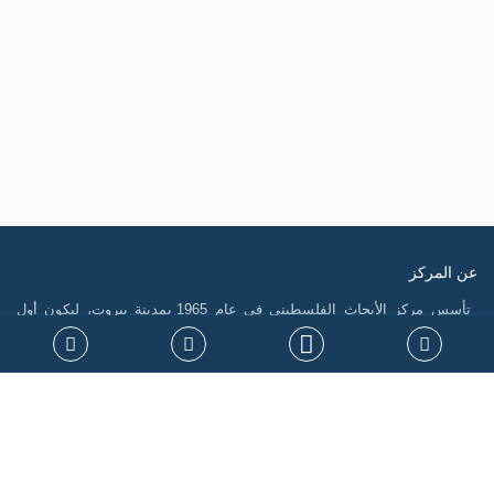
عن المركز
تأسس مركز الأبحاث الفلسطيني في عام 1965 بمدينة بيروت، ليكون أول
منصة فلسطينية رسمية مكرسة لاستدامة الذاكرة الفلسطينية وتوثيق سيرتها،
فضلاً عن إنتاج الدراسات التي تسهم في تشكيل السياسات، ودعم حقوق
الشعب الفلسطيني على المستويين الوطني والدولي. جاءت نشأة المركز في
سياق التحولات الكبرى التي أدت إلى الشتات، وتعرض القضية الفلسطينية
لمحاولات طمس الهوية، خاصة بعد نكبة 1948، مما أوجب بناء صرح علمي
مستقل يرد الاعتبار للحقيقة التاريخية ويقود الجهود البحثية لتحقيق المصلحة
الوطنية.