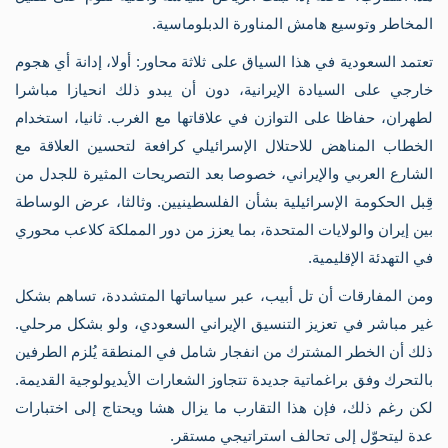
المخاطر وتوسيع هامش المناورة الدبلوماسية.
تعتمد السعودية في هذا السياق على ثلاثة محاور: أولا، إدانة أي هجوم
خارجي على السيادة الإيرانية، دون أن يبدو ذلك انحيازا مباشرا
لطهران، حفاظا على التوازن في علاقاتها مع الغرب. ثانيا، استخدام
الخطاب المناهض للاحتلال الإسرائيلي كرافعة لتحسين العلاقة مع
الشارع العربي والإيراني، خصوصا بعد التصريحات المثيرة للجدل من
قِبل الحكومة الإسرائيلية بشأن الفلسطينيين. وثالثا، عرض الوساطة
بين إيران والولايات المتحدة، بما يعزز من دور المملكة كلاعب محوري
في التهدئة الإقليمية.
ومن المفارقات أن تل أبيب، عبر سياساتها المتشددة، تساهم بشكل
غير مباشر في تعزيز التنسيق الإيراني السعودي، ولو بشكل مرحلي.
ذلك أن الخطر المشترك من انفجار شامل في المنطقة يُلزم الطرفين
بالتحرك وفق براغماتية جديدة تتجاوز الشعارات الأيديولوجية القديمة.
لكن رغم ذلك، فإن هذا التقارب ما يزال هشا ويحتاج إلى اختبارات
عدة ليتحوّل إلى تحالف استراتيجي مستقر.