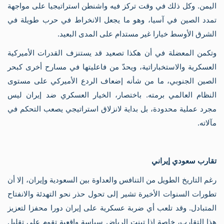
اليمن. وكل ذلك في وقت تركز فيه واشنطن استراتيجيا على مواجهة
الف
مر
تمدد الصين في آسيا، وهو ما يجعل الانخراط في حرب طويلة في
الإ
الشرق الأوسط خيارا غير مستدام على المدى البعيد.
أخب
الم
وتكمن المعضلة في أن هكذا تصعيد قد يستنزف القدرات الأميركية
أهم
الم
العسكرية والاستخباراتية، ويحدّ من فاعليتها في مسارح أخرى كبحر
أح
في
الصين الجنوبي، ما من شأنه إضعاف الردع الأميركي على مستوى
صو
النظام العالمي برمته. باختصار، الخيار العسكري ضد إيران ليس
من
ال
مجرد عملية محدودة، بل بداية لانزلاق استراتيجي يصعب التحكم في
مؤ
مآلاته.
مؤ
ندو
اقت
تقارب سعودي إيراني
رغم التاريخ الطويل من التنافس والعداوة بين السعودية وإيران، إلا أن
تطورات السنوات الأخيرة تشير إلى تحول حذر نحو التهدئة والانفتاح
المتبادل. وقد تلعب أي ضربة عسكرية على إيران دورا محفزا لتعزيز
هذا التقارب، خاصة إذا تبنت الرياض سياسة واقعية تقوم على تقليل