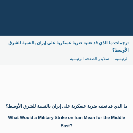
عن
الم
الر
و
الر
ترجمات:ما الذي قد تعنيه ضربة عسكرية على إيران بالنسبة للشرق
مج
الأوسط؟
الإ
تو
الرئيسية
سلايدر الصفحة الرئيسية
معن
در
وأ
در
سي
در
تار
متا
ما الذي قد تعنيه ضربة عسكرية على إيران بالنسبة للشرق الأوسط؟
تقد
مو
What Would a Military Strike on Iran Mean for the Middle
اور
سيا
East?
تقا