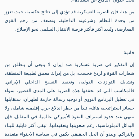
من هنا، فإن الضربة العسكرية قد تؤدي إلى نتائج عكسية، حيث تعزز
من وحدة النظام وشرعيته الداخلية، وتضعف من زخم القوى
المعارضة، وتُبعد أكثر فأكثر فرصة الانتقال السلمي نحو الإصلاح.
خاتمة
إن التفكير في ضربة عسكرية ضد إيران لا ينبغي أن ينطلق من
شعارات القوة والردع فحسب، بل من إدراك معمق لطبيعة المنطقة،
وتشابك التوازنات الدولية، وتعقيد النسيج الداخلي الإيراني.
فالمكاسب التي قد تحققها هذه الضربة على المدى القصير، سواء
في تعطيل البرنامج النووي أو توجيه رسالة حازمة لطهران، ستقابلها
خسائر استراتيجية هائلة، تبدأ من خطر اندلاع حرب إقليمية شاملة، ولا
تنتهي عند حدود استنزاف النفوذ الأميركي عالميا. في المقابل، فإن
البدائل الدبلوماسية، رغم صعوبتها وتعقيداتها، تبقى أكثر قابلية للبناء
والتراكم. ويبدو أن الحل الحقيقي يكمن في سياسة الاحتواء متعددة