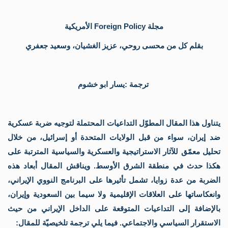
ال
الإ
مقا
مجلة Foreign Policy الأمريكية
قضا
الس
بقلم كل من محسى روحي، عزيز الغشيان، وسعيد جعفري
تر
مر
مر
كت
ترجمة :يسار ابو خشوم
صو
قلم
أنث
أق
ثقا
يتناول هذا المقال المطوّل التداعيات المحتملة لتوجيه ضربة عسكرية
إص
ضد إيران، سواء من قبل الولايات المتحدة أو إسرائيل، من خلال
الم
الك
تحليل معمّق للآثار الاستراتيجية والعسكرية والسياسية المترتبة على
مج
هكذا حدث في منطقة الشرق الأوسط. ويناقش المقال أبعاد هذه
شؤ
فل
الضربة من عدة زوايا، تشمل تأثيرها على البرنامج النووي الإيراني،
الي
وانعكاساتها على العلاقات الإقليمية ولا سيما بين السعودية وإيران،
الف
الي
بالإضافة إلى التداعيات المتوقعة على الداخل الإيراني من حيث
الش
الاستقرار السياسي والاجتماعي. فيما يلي ترجمة تلخيصيّة للمقال:
مج