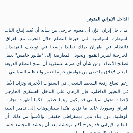
الداخل الإيراني المتوتر
أما داخل إيران، فإن أي هجوم خارجي من شأنه أن يُعيد إنتاج آليات
السيطرة السياسية التي خبرها النظام خلال الحرب مع العراق.
فالنظام في طهران يملك تقليدا راسخا في توظيف التهديدات
الخارجية لتبرير القمع، وتحويل المعارضة إلى “طابور خامس” يعمل
لصالح الأعداء. ومن شأن أي ضربة عسكرية أن تمنح النظام الذريعة
المثلى لإغلاق ما تبقى من هوامش حرية التعبير والتنظيم السياسي.
رغم اتساع رقعة السخط الشعبي في السنوات الأخيرة، وتزايد الأمل
في التغيير الداخلي، فإن الرهان على التدخل العسكري الخارجي
لإحداث تحول سياسي قد يكون وهما خطيرا. فكما أظهرت تجارب
العراق وسوريا، غالبا ما تؤدي هكذا سيناريوهات إلى تدمير البنية
الوطنية، دون بناء بديل ديمقراطي حقيقي. والأسوأ من ذلك، أن
النظام الإيراني قد يخرج أكثر توحشا، بعد أن يحشد المجتمع خلفه
تحت عنوان “الدفاع عن السيادة».