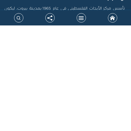
تأسس مركز الأبحاث الفلسطيني في عام 1965 بمدينة بيروت، ليكون
أول منصة فلسطينية رسمية مكرسة لاستدامة الذاكرة الفلسطينية
وتوثيق سيرتها، فضلاً عن إنتاج الدراسات التي تسهم في تشكيل
السياسات، ودعم حقوق الشعب الفلسطيني على المستويين الوطني
والدولي. جاءت نشأة المركز في سياق التحولات الكبرى التي أدت إلى
الشتات، وتعرض القضية الفلسطينية لمحاولات طمس الهوية، خاصة
بعد نكبة 1948، مما أوجب بناء صرح علمي مستقل يرد الاعتبار للحقيقة
التاريخية ويقود الجهود البحثية لتحقيق المصلحة الوطنية.
خارطة الموقع
روابط ذات علاقة
النشرة البريدية
انضمامك معنا يتيح لك فرصة الحصول على اخر المستجدات عبر النشرة