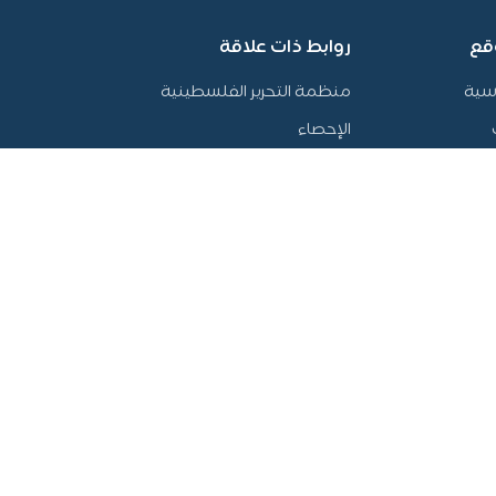
قع
روابط ذات علاقة
سية
منظمة التحرير الفلسطينية
الإحصاء
بكدار
بوابة اقتصاد فلسطين
حثية
أي