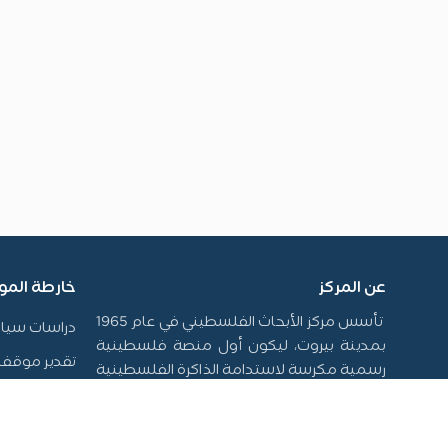
عن المركز
خارطة المو
تأسس مركز الأبحاث الفلسطيني في عام 1965
دراسات سيا
بمدينة بيروت، ليكون أول منصة فلسطينية
تقدير موقف
رسمية مكرسة لاستدامة الذاكرة الفلسطينية
وتوثيق سيرتها، فضلاً عن إنتاج الدراسات التي
أخبار المركز
تسهم في تشكيل السياسات، ودعم حقوق
المكتبة
الشعب الفلسطيني على المستويين الوطني