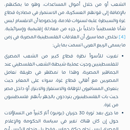
الشعب أو من خلال أموال المساعدات، وهو ما يمكنهم،
بالإضافة إلى قوتهم العسكرية، من الاستمرار في مصادرة قطاع
غزة والسيطرة عليه لسنوات قادمة، وخصوصا أن الانقسام ليس
شأنا فلسطينياً داخلياً بل جزء من معادلة إقليمية وإسرائيلية.
[4]
نخلص مما سبق أن العلاقات الفلسطينية المصرية في زمن
ما يسمى الربيع العربي اتسمت بما يلي:
تغيرت للأسوأ نظرة قطاع كبير من الشعب المصري
للفلسطينيين وجرت عملية شيطنة الشعب الفلسطيني عند
الجماهير المصرية، وهذا ما تمظهر في طريقة تعامل
المصريين مع أهالي قطاع غزة، سواء على المعابر حيث
يتعرض المسافرون للإهانة والاستفزاز والابتزاز، أو داخل مصر
حيث بات الفلسطينيون يترددون بالجهر بأنهم فلسطينيون
من غزة.
ما جرى بعد ثورة 30 حزيران (يونيو) أثار كثيراً من التساؤلات
حول إن كان هناك تغير في سياسة الحكومة والإعلام
المصري ليس تجاه حركة حماس فقط بل وتجاه الرئيس أبو