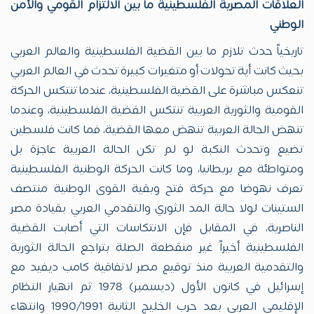
العلاقات المصرية الفلسطينية ما بين الالتزام القومي والأمن
الوطني
تاريخياً حدث تلازم ما بين القضية الفلسطينية والعالم العربي
بحيث كانت أية تحولات أو متغيرات كبيرة تحدث في العالم العربي
تنعكس مباشرة على القضية الفلسطينية، عندما تنتكس الحركة
القومية والثورية العربية تنتكس القضية الفلسطينية، وعندما
تنهض الحالة العربية تنهض معها القضية، فما كانت فلسطين
تضيع وتحدث النكبة لو لم تكن الحالة العربية عاجزة بل
ومتواطئة مع بريطانيا، وما كانت الحركة الوطنية الفلسطينية
تعرف نهوضا مع حركة فتح وبقية القوى الوطنية منتصف
الستينات لولا حالة المد الثوري والتقدمي العربي بقيادة مصر
الناصرية، في المقابل فإن الانتكاسات التي أصابت القضية
الفلسطينية أخيراً غير منقطعة الصلة بتراجع الحالة الثورية
والتقدمية العربية منذ توقيع مصر لاتفاقية كامب ديفيد مع
إسرائيل في كانون الأول (ديسمبر) 1978 ثم انهيار النظام
الإقليمي العربي بعد حرب الخليج الثانية 1990/1991 وانتهاء