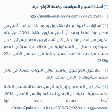
[*]
أستاذ العلوم السياسية، جامعة الأزهر- غزة.
-http://middle-east-online.com/?id=200917
[1]
[2]
تساؤلات كثيرة تم طرحها حول وجود هذا الوفد الأمني في
قطاع غزة فقط وبعد أن أعلن شارون نهاية 2004 عن نيته
الخروج من قطاع غزة، وهل كان تنسيق بين مصر وإسرائيل حول
الموضوع باعتبار أن المسؤولية عن قطاع غزة ستؤول لمصر
حسب مرجعية اتفاقية أوسلو وهما قرارا مجلس الأمن 224
و338؟.
[3]
انظر حول الموضوع: إبراهيم أبراش، الثورات العربية في عالم
متغير، منشورات دار الزمن، الرباط، 2011.
[4]
انظر حول الموضوع: إبراهيم أبراش، صناعة الانقسام: النكبة
الفلسطينية الثانية، دار الجندي للطباعة والنشر، القدس، 2014.
أيضا: صناعة دولة غزة
https://palestinethink.eu/2015/02/02/creatinggazastate/: