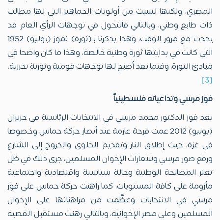
المصري، ولكنها ليست من أولويات الجماهير التي لها مطالب
ذات طابع وطني، وبالتالي فالتحول في توجهات الرأي العام قد
يحدث مع مرور الوقت، وهذا يذكرنا بـ(ثورة) تموز (يوليو) 1952
التي كانت في بدايتها ثورة وطنية خالصة، وهذا ما كان واضحا في
مبادئ الثورة، وفيما بعد أصبح لها توجهات قومية وثورية تحررية.
[3]
فوز مرسي وتداعياته فلسطينياً
بعد فوز الدكتور محمد مرسي في الانتخابات الرئاسية في حزيران
(يونيو) 2012 عمت فرحة عارمة عند أنصار حركة حماس وخصوصا
في غزة، حيث إطلاق النار وتقديم الحلوى والخروج إلى الشارع
ورفع صور مرسي وشعارات الإخوان المسلمين، جرى ذلك في ظل
تعثر المصالحة الوطنية وحالة سياسية واقتصادية واجتماعية
مأزومة على كافة المستويات، كما راهنت حركة حماس على فوز
مرسي في الانتخابات وعظَّمت من مراهناتها على الإخوان
المسلمين وعلى مصر الإخوانية، وبالتالي رهنت مستقبل القضية