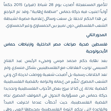
للأمور المستعجلة أصدرت يوم 28 شباط (فبراير) 2015 حكماً
أولياً اعتبرت فيه حركة حماس "منظمة إرهابية"، وقد تم التراجع
عن هذا الحكم لاحقا، بل سعت وسائل إعلامية مصرية لشيطنة
الشعب الفلسطيني دون تمييز بين الحمساوي وغير الحمساوي.
المحور الثاني
فلسطين ضحية صراعات مصر الداخلية وارتباطات حماس
الأيديولوجية
بعد نهاية حكم محمد مرسي ومجيء الرئيس عبد الفتاح
السيسي توترت العلاقات مع الفلسطينيين بشكل متسارع، ولم
تعد الخلافات رسمية بل أصبحت شعبية ووصلت لدرجة كيّ وعي
الشعب المصري لتُغِّير من إيمانه والتزامه بالقضية الفلسطينية
كقضية عادلة. إن كنا لا نبرئ بعض الأحزاب الفلسطينية وتحديدا
حركة حماس من مسؤولية التحول في الموقف المصري تجاه
القضية الفلسطينية، حيث أخطأت عندما اخترقت المبدأ
والقاعدة التي تحكم الثورة الفلسطينية بمحيطها العربي وهي