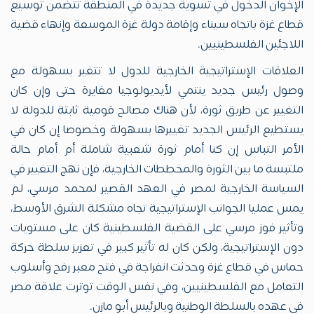
الإخوان الدخول في تسوية جديدة في المنطقة تتضمن توسيع
قطاع غزة باتجاه سيناء وإقامة دولة غزة الموسعة وإنهاء قضية
اللاجئين الفلسطينيين.
العلاقات الإستراتيجية الخارجية للدول لا تتغير بسهولة مع
وصول رئيس جديد ينتمي لأيديولوجيا مغايرة حتى وإن كان
التغيير عن طريق ثورة، لأن هناك مصالح قومية ثابتة للدولة لا
يستطيع الرئيس الجديد تغييرها بسهولة وخصوصا إن كان في
الأمر التباس إن كنا أمام ثورة شعبية شاملة أم أمام حالة
ملتبسة ما بين الثورة والمخططات الخارجية، فإن نهج التغيير في
السياسة الخارجية لمصر في العهد القصير لمحمد مرسي، لم
يمس عمليا الجوانب الإستراتيجية تجاه مشكلة الشرق الأوسط،
وتأثير فوز مرسي على القضية الفلسطينية كان على مستويات
دون الإستراتيجية، ولكن كان له تأثير كبير في تعزيز سلطة حركة
حماس في قطاع غزة وحدثت انفراجة في فتح معبر رفح وأسلوب
التعامل مع الفلسطينيين، وفي نفس الوقت توترت علاقة مصر
في عهده بالسلطة الوطنية وبالرئيس أبو مازن.