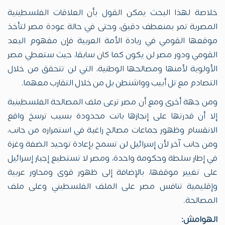
خلاصة لهذا البحث يمكن القول بأن العلاقات الفلسطينية
المصرية تمر بمنعطف دقيق، وحتى في حالة عودة مصر لتأخذ
موقعها القومي في ريادة الأمة العربية فإن مفهوم البعد
القومي ودور مصر لن يكون كما كان سابقا، حيث ستعطي مصر
الأولوية لأمنها ومصالحها الوطنية، التي لن تتحقق من خلال
التصادم مع تل أبيب وواشنطن بل من خلال التقارب معهما.
ومن جهة أخرى ومع أن مصر ترعى ملف المصالحة الفلسطينية
إلا أن قدرتها على إنجازها باتت محدودة بسبب ترسخ واقع
الانقسام وظهور جماعات مصالح راغبة في استمراره من جانب،
ومن جانب آخر لأن إسرائيل لن تسمح بإعادة توحيد الضفة وغزة
في إطار سلطة وحكومة واحدة، ومصر لا تستطيع إجبار إسرائيل
على تغيير موقفها، بالإضافة إلى ظهور قوى ومحاور عربية
وإقليمية تنافس مصر على الملف الفلسطيني وعلى ملف
المصالحة.
الهوامش: