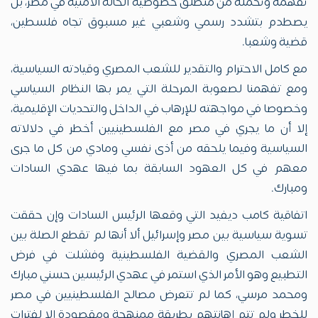
تفهمه وتحمله من منطلق خصوصية الحالة الأمنية في مصر، بل
يصطدم بتشدد رسمي وشعبي غير مسبوق تجاه فلسطين،
قضية وشعبا.
مع كامل الاحترام والتقدير للشعب المصري وقيادته السياسية،
ومع تفهمنا لصعوبة المرحلة التي يمر بها النظام السياسي
وخصوصا في مواجهته للإرهاب في الداخل والتحديات الإقليمية،
إلا أن ما يجري في مصر مع الفلسطينيين أخطر في دلالاته
السياسية وفيما يلحقه من أذى نفسي ومادي من كل ما جرى
معهم في كل العهود السابقة بما فيها عهدي السادات
ومبارك.
اتفاقية كامب ديفيد التي وقعها الرئيس السادات وإن حققت
تسوية سياسية بين مصر وإسرائيل ألا أنها لم تقطع الصلة بين
الشعب المصري والقضية الفلسطينية وفشلت في فرض
التطبيع وهو الأمر الذي استمر في عهدي الرئيسين حسني مبارك
ومحمد مرسي، كما لم تتعرض مصالح الفلسطينيين في مصر
للخطر ولم تتم إهانتهم بطريقة ممنهجة ومقصودة إلا لفترات