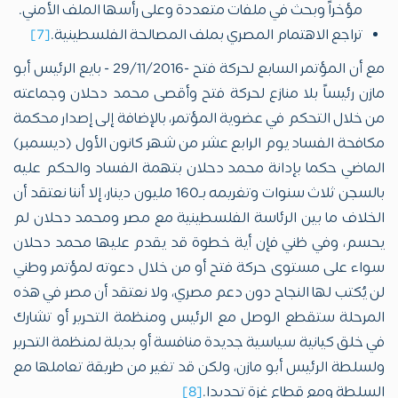
مؤخراً وبحث في ملفات متعددة وعلى رأسها الملف الأمني.
تراجع الاهتمام المصري بملف المصالحة الفلسطينية.
[7]
مع أن المؤتمر السابع لحركة فتح -29/11/2016 - بايع الرئيس أبو
مازن رئيساً بلا منازع لحركة فتح وأقصى محمد دحلان وجماعته
من خلال التحكم في عضوية المؤتمر، بالإضافة إلى إصدار محكمة
مكافحة الفساد يوم الرابع عشر من شهر كانون الأول (ديسمبر)
الماضي حكما بإدانة محمد دحلان بتهمة الفساد والحكم عليه
بالسجن ثلاث سنوات وتغريمه بـ160 مليون دينار، إلا أننا نعتقد أن
الخلاف ما بين الرئاسة الفلسطينية مع مصر ومحمد دحلان لم
يحسم، وفي ظني فإن أية خطوة قد يقدم عليها محمد دحلان
سواء على مستوى حركة فتح أو من خلال دعوته لمؤتمر وطني
لن يُكتب لها النجاح دون دعم مصري، ولا نعتقد أن مصر في هذه
المرحلة ستقطع الوصل مع الرئيس ومنظمة التحرير أو تشارك
في خلق كيانية سياسية جديدة منافسة أو بديلة لمنظمة التحرير
ولسلطة الرئيس أبو مازن، ولكن قد تغير من طريقة تعاملها مع
السلطة ومع قطاع غزة تحديدا.
[8]