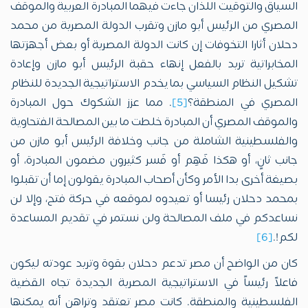
السياق والتوقيت اللذان جاءت فيهما المبادرة العربية والموقف
المصري من الرئيس أبو مازن وتقرب الدولة المصرية من محمد
دحلان أثارا التخوفات إن كانت الدولة المصرية أو بعض أجهزتها
المخابراتية تريد بالفعل إنهاء حقبة الرئيس أبو مازن وإعادة
تشكيل النظام السياسي بما يخدم الاستراتيجية الجديدة للنظام
المصري في المنطقة؟
[5]
. مما عزز الشكوك حول المبادرة
والموقف المصري أن المبادرة خلطت ما بين المصالحة الفتحاوية
والفلسطينية الشاملة من جانب وخلافة الرئيس أبو مازن من
جانب ثانٍ، أو هكذا فَهِم أو فَسر كثيرون مضمون المبادرة، أو
بصيغة أخرى بدا الأمر وكأن أصحاب المبادرة يقولون إما أن تقبلوا
بمحمد دحلان رئيسا أو تعيدوه لموقعه في حركة فتح، وإلا لن
نساعدكم في ملف المصالحة ولن نستمر في تقديم المساعدة
لكم!.
[6]
كان من الواضح أن مصر تدعم دحلان بقوة وتريد عودته ليكون
فاعلاً رئيساً في الاستراتيجية المصرية الجديدة تجاه القضية
الفلسطينية والمنطقة. كانت مصر تعتقد وتراهن أنه يمكنها