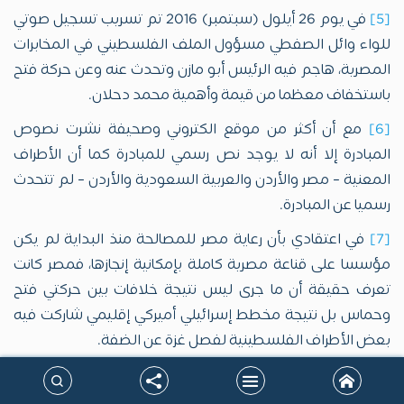
[5]
في يوم 26 أيلول (سبتمبر) 2016 تم تسريب تسجيل صوتي
للواء وائل الصفطي مسؤول الملف الفلسطيني في المخابرات
المصرية، هاجم فيه الرئيس أبو مازن وتحدث عنه وعن حركة فتح
باستخفاف معظما من قيمة وأهمية محمد دحلان.
[6]
مع أن أكثر من موقع الكتروني وصحيفة نشرت نصوص
المبادرة إلا أنه لا يوجد نص رسمي للمبادرة كما أن الأطراف
المعنية – مصر والأردن والعربية السعودية والأردن – لم تتحدث
رسميا عن المبادرة.
[7]
في اعتقادي بأن رعاية مصر للمصالحة منذ البداية لم يكن
مؤسسا على قناعة مصرية كاملة بإمكانية إنجازها، فمصر كانت
تعرف حقيقة أن ما جرى ليس نتيجة خلافات بين حركتي فتح
وحماس بل نتيجة مخطط إسرائيلي أميركي إقليمي شاركت فيه
بعض الأطراف الفلسطينية لفصل غزة عن الضفة.
[8]
قبل أيام من انعقاد المؤتمر السابع لفتح أعلن الرئيس أبو
مازن أنه يعرف من يقف وراء اغتيال ياسر عرفات وسيتم الإعلان