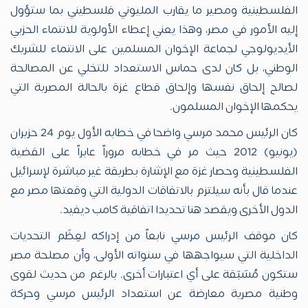
الفلسطينية ومصير ما يقارب المليوني فلسطيني بما ستؤول
إليه الأمور في مصر، وهذا يعني إعطاء الأولوية للانتماء الحزبي
الأيديولوجي لجماعة الإخوان المسلمين على الانتماء للشريك
الوطني، بل كان لدى حماس الاستعداد للتخلي عن المصالحة
لصالح إلحاق نفسها وإلحاق قطاع غزة بالحالة المصرية التي
يحكمها الإخوان المسلمون.
كان الرئيس محمد مرسي واضحا في خطابه الأول يوم 24 حزيران
(يونيو) 2012 حيث مر في خطابه مروراً عابراً على القضية
الفلسطينية وحصار غزة مع الإشارة بطريقة غير مباشرة لإسرائيل
عندما قال بأنه سيلتزم بالاتفاقات الدولية التي وقعتها مصر مع
الدول الأخرى ويقصد هنا تحديدا اتفاقية كامب ديفيد.
كان موقف الرئيس مرسي نابعاً من إدراكه لعِظَم التحديات
الداخلية التي سيواجهها في سنواته الأولى، وأن مصلحة مصر
ستكون مُسَبَقة على أي اعتبارات أخرى. بالرغم من حديث لقوى
وطنية مصرية معارضة عن استعداد الرئيس مرسي وحركة