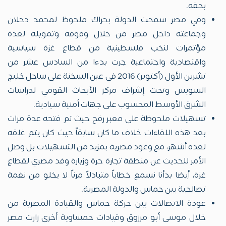
بحقه.
وفي مصر سمحت الدولة بحراك ملحوظ لمحمد دحلان
وجماعته داخل مصر من خلال وقوفه وتمويله لعدة
مؤتمرات لنخب فلسطينية من قطاع غزة سياسية
واقتصادية واجتماعية جرت بدءا من السادس عشر من
تشرين الأول (أكتوبر) 2016 في عين السخنة على ساحل خليج
السويس وتحت إشراف مركز الأبحاث القومي لدراسات
الشرق الأوسط المحسوب على جهات أمنية سيادية.
تسهيلات ملحوظة على معبر رفح حيث تم فتحه عدة مرات
بعد هذه اللقاءات خلاف ما كان سابقاً حيث كان يتم غلقه
لعدة أشهر، مع وعود مصرية بمزيد من التسهيلات بل وصل
الأمر للحديث عن منطقة تجارة حرة وزيارة وفد مصري لقطاع
غزة، أيضا بدأنا نسمع خطاباً متبادلاً مرناً لا يخلو من نغمة
تصالحية بين حماس والدولة المصرية.
عودة الاتصالات بين حركة حماس والقيادة المصرية من
خلال موسى أبو مرزوق وقيادات حمساوية أخرى زارت مصر