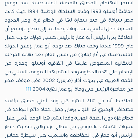
استمر الاهتمام المصري بالقضية الفلسطينية بعد توقيع
اتفاقية أوسلو 1993 وقيام السلطة الوطنية 1994 حيث كانت
مصر سباقة في فتح سفارة لها في قطاع غزة، وعبر الحدود
المصرية دخل الرئيس ياسر عرفات وجماعته إلى قطاع غزة. مع أن
العلاقة بين الرئيس أبو عمار والرئيس حسني مبارك توترت خلال
عام 1999 عندما وقف مبارك ضد توجه أبو عمار لإعلان الدولة
الفلسطينية في أيار (مايو) من نفس العام بعد نهاية المرحلة
الانتقالية المنصوص عليها في اتفاقية أوسلو، وحذره من
الإقدام على هذه الخطوة، وقد استمر هذا الموقف السلبي في
القمة العربية في بيروت آذار (مارس) 2002 وفي موقف مصر
من محاصرة الرئيس حتى وفاة أبو عمار نهاية 2004.
[1]
الملاحظ أنه في تلك الفترة كان وفد أمني مصري برئاسة
مصطفى البحيري ثم اللواء برهان جمال حماد دائم التواجد في
قطاع غزة دون الضفة الغربية وقد استمر هذا الوفد الأمني خلال
سنوات الانفلات والفوضى في قطاع غزة والتي صاحبت حصار
الرئيس أبو عمار في المقاطعة واستمرت حتى سيطرة حماس