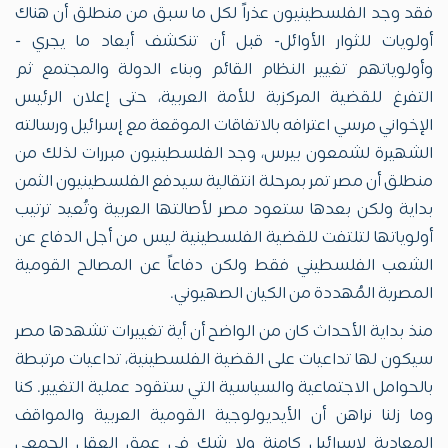
فقد وجد الفلسطينيون عذراً لكل ما سبق من منطلق أن هناك
أولويات للثوار الأوائل- قبل أن تنكشف أبعاد ما يجري -
وأولوياتهم تغيير النظام القائم وبناء الدولة والمجتمع ثم
التفرغ للقضية المركزية للأمة العربية، حتى إعلان الرئيس
الإخواني مرسي اعترافه بالاتفاقات الموقعة مع إسرائيل ورسالته
الشهيرة لشمعون بيرس، وجد الفلسطينيون مبررات لذلك من
منطلق أن مصر تمر بمرحلة انتقالية سيدفع الفلسطينيون الثمن
بداية ولكن بعدها ستعود مصر لأصالتها العربية وتُعيد ترتيب
أولوياتها لتلتفت للقضية الفلسطينية ليس من أجل الدفاع عن
الشعب الفلسطيني فقط ولكن دفاعاً عن المصالح القومية
المصرية المُهددة من الكيان الصهيوني.
منذ بداية الأحداث كان من الواضح أن أية تغييرات تشهدها مصر
سيكون لها تداعيات على القضية الفلسطينية، تداعيات مرتبطة
بالحوامل الاجتماعية والسياسية التي ستقود عملية التغيير. كنا
وما زلنا نراهن أن الأيديولوجية القومية العربية والمواقف
المعادية لإسرائيل كامنة ولا شك في عمق العقل الجمعي