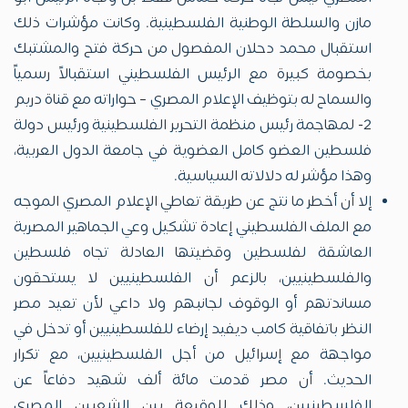
مازن والسلطة الوطنية الفلسطينية. وكانت مؤشرات ذلك
استقبال محمد دحلان المفصول من حركة فتح والمشتبك
بخصومة كبيرة مع الرئيس الفلسطيني استقبالاً رسمياً
والسماح له بتوظيف الإعلام المصري – حواراته مع قناة دريم
2- لمهاجمة رئيس منظمة التحرير الفلسطينية ورئيس دولة
فلسطين العضو كامل العضوية في جامعة الدول العربية،
وهذا مؤشر له دلالاته السياسية.
إلا أن أخطر ما نتج عن طريقة تعاطي الإعلام المصري الموجه
مع الملف الفلسطيني إعادة تشكيل وعي الجماهير المصرية
العاشقة لفلسطين وقضيتها العادلة تجاه فلسطين
والفلسطينيين، بالزعم أن الفلسطينيين لا يستحقون
مساندتهم أو الوقوف لجانبهم ولا داعي لأن تعيد مصر
النظر باتفاقية كامب ديفيد إرضاء للفلسطينيين أو تدخل في
مواجهة مع إسرائيل من أجل الفلسطينيين، مع تكرار
الحديث. أن مصر قدمت مائة ألف شهيد دفاعاً عن
الفلسطينيين، وذلك للوقيعة بين الشعبين المصري