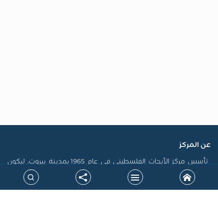
عن المركز
تأسس مركز الأبحاث الفلسطيني في عام 1965 بمدينة بيروت، ليكون
أول منصة فلسطينية رسمية مكرسة لاستدامة الذاكرة الفلسطينية
وتوثيق سيرتها، فضلاً عن إنتاج الدراسات التي تسهم في تشكيل
السياسات، ودعم حقوق الشعب الفلسطيني على المستويين الوطني
والدولي. جاءت نشأة المركز في سياق التحولات الكبرى التي أدت إلى
الشتات، وتعرض القضية الفلسطينية لمحاولات طمس الهوية، خاصة