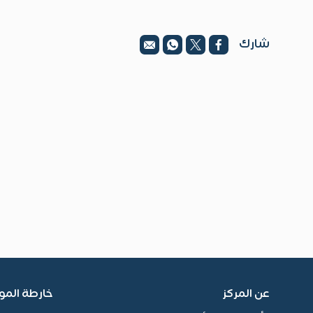
شارك
عن المركز
خارطة المو