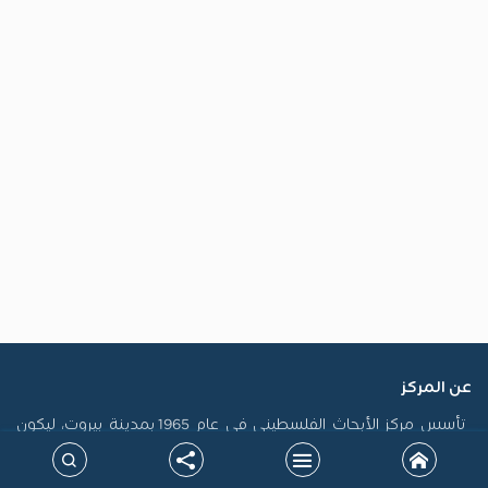
عن المركز
تأسس مركز الأبحاث الفلسطيني في عام 1965 بمدينة بيروت، ليكون
أول منصة فلسطينية رسمية مكرسة لاستدامة الذاكرة الفلسطينية
وتوثيق سيرتها، فضلاً عن إنتاج الدراسات التي تسهم في تشكيل