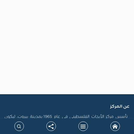
عن المركز
تأسس مركز الأبحاث الفلسطيني في عام 1965 بمدينة بيروت، ليكون
أول منصة فلسطينية رسمية مكرسة لاستدامة الذاكرة الفلسطينية
وتوثيق سيرتها، فضلاً عن إنتاج الدراسات التي تسهم في تشكيل