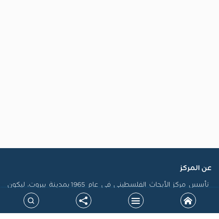
عن المركز
تأسس مركز الأبحاث الفلسطيني في عام 1965 بمدينة بيروت، ليكون
أول منصة فلسطينية رسمية مكرسة لاستدامة الذاكرة الفلسطينية
وتوثيق سيرتها، فضلاً عن إنتاج الدراسات التي تسهم في تشكيل
السياسات، ودعم حقوق الشعب الفلسطيني على المستويين الوطني