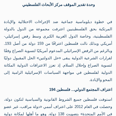
ال
وحدة تقدير الموقف مركز الأبحاث الفلسطيني
الإ
مقا
قضا
الس
في خطوة دبلوماسية جماعية ضد الإجراءات الاحتلالية والإبادة
تر
المرتكبة بحق الفلسطينيين اعترفت مجموعة من الدول بالدولة
مر
مر
الفلسطينية، وخاصة الدول الغربية الكبرى وسط رفض إسرائيلي-
كت
صو
أمريكي وبذلك نالت فلسطين اعترافًا من 159 دولة من أصل 193.
قلم
وبالرغم من الرفض الإسرائيلي المدعوم أمريكيًا لتسوية الصراع وفقًا
أنث
أق
لقرارات الشرعية الدولية يبقى «حل الدولتين» الحل المقبول دوليًا
ثقا
لتسوية الصراع وإحلال السلام. إذ تعزز الاعترافات الدولية المكانة
إص
الم
الدولية لفلسطين في مواجهة السياسات الإسرائيلية الرامية إلى
الك
المحو والإبادة.
مج
شؤ
اعتراف المجتمع الدولي... فلسطين 194
فل
الي
استوفت فلسطين جميع الشروط القانونية والسياسية لتكون دولة،
الف
الي
وحصلت في العام 2012 على اعتراف أممي «دولة مراقب، غير عضو
الش
مج
في الأمم المتحدة» بتصويت 138 دولة. وهو ما أهلها لمكانة دولية