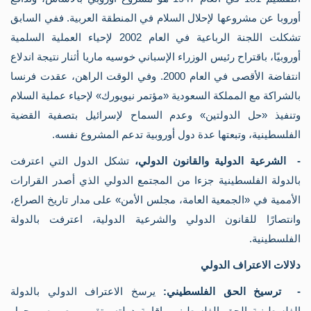
أوروبا عن مشروعها لإحلال السلام في المنطقة العربية. ففي السابق
تشكلت اللجنة الرباعية في العام 2002 لإحياء العملية السلمية
أوروبيًا، باقتراح رئيس الوزراء الإسباني خوسيه ماريا أثنار نتيجة اندلاع
انتفاضة الأقصى في العام 2000. وفي الوقت الراهن، عقدت فرنسا
بالشراكة مع المملكة السعودية «مؤتمر نيويورك» لإحياء عملية السلام
وتنفيذ «حل الدولتين» وعدم السماح لإسرائيل بتصفية القضية
الفلسطينية، وتبعتها عدة دول أوروبية تدعم المشروع نفسه.
- الشرعية الدولية والقانون الدولي،
تشكل الدول التي اعترفت
بالدولة الفلسطينية جزءا من المجتمع الدولي الذي أصدر القرارات
الأممية في «الجمعية العامة، مجلس الأمن» على مدار تاريخ الصراع،
وانتصارًا للقانون الدولي والشرعية الدولية، اعترفت بالدولة
الفلسطينية.
دلالات الاعتراف الدولي
- ترسيخ الحق الفلسطيني:
يرسخ الاعتراف الدولي بالدولة
الفلسطينية الحق الفلسطيني بإقامة دولته وتقرير مصيره، ويحول