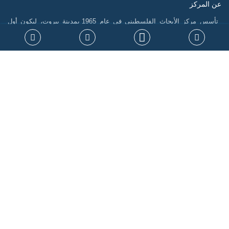
عن المركز
تأسس مركز الأبحاث الفلسطيني في عام 1965 بمدينة بيروت، ليكون أول
منصة فلسطينية رسمية مكرسة لاستدامة الذاكرة الفلسطينية وتوثيق سيرتها،
فضلاً عن إنتاج الدراسات التي تسهم في تشكيل السياسات، ودعم حقوق
الشعب الفلسطيني على المستويين الوطني والدولي. جاءت نشأة المركز في
سياق التحولات الكبرى التي أدت إلى الشتات، وتعرض القضية الفلسطينية
لمحاولات طمس الهوية، خاصة بعد نكبة 1948، مما أوجب بناء صرح علمي
مستقل يرد الاعتبار للحقيقة التاريخية ويقود الجهود البحثية لتحقيق المصلحة
الوطنية.
خارطة الموقع
روابط ذات علاقة
النشرة البريدية
انضمامك معنا يتيح لك فرصة الحصول على اخر المستجدات عبر النشرة