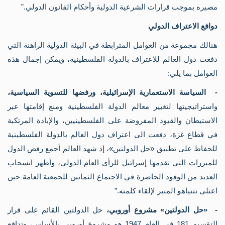
مصيره بموجب قرارات الشرعية الدولية وأحكام القانون الدولي.”
دوافع الاعتراف الدولي
هنالك مجموعة من العوامل المترابطة في البيئة الدولية الراهنة التي
دفعت دول العالم للاعتراف بالدولة الفلسطينية، ويمكن إجمال هذه
العوامل بما يلي:
- السياسة الاستعمارية الإسرائيلية، ورفضها للتسوية السياسية،
واستراتيجيتها لتغيير معالم الدولة الفلسطينية ومنع إقامتها عبر
الاستيطان والقيود المفروضة على الفلسطينيين، والإبادة المرتكبة
في قطاع غزة، دفعت الى اعتراف دول العالم بالدولة الفلسطينية
للحفاظ على تطبيق «حل الدولتين»، إذ شهد العالم أجمع رفض الدول
للمبررات التي تقدمها إسرائيل للرأي العام الدولي، وأظهر انسحاب
العديد من الوفود الحاضرة في الاجتماع الثمانين للجمعية العامة حين
اعتلى نتنياهو المنبر لإلقاء كلمته.”
- «حل الدولتين» مشروع أوروبي،
حل الدولتين القائم على قرار
التقسيم 181 في العام 1947 هو مشروع أوروبي بالأساس، وتدافع