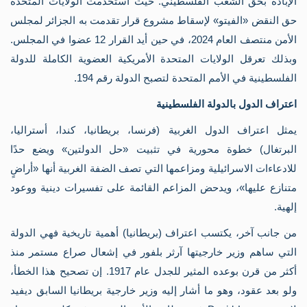
الإبادة بحق الشعب الفلسطيني. حيث استخدمت الولايات المتحدة
كل
حق النقض «الفيتو» لإسقاط مشروع قرار تقدمت به الجزائر لمجلس
ال
في
الأمن منتصف العام 2024، في حين أيد القرار 12 عضوا في المجلس.
الم
الد
وبذلك تعرقل الولايات المتحدة الأمريكية العضوية الكاملة للدولة
مع
الفلسطينية في الأمم المتحدة لتصبح الدولة رقم 194.
وات
خر
اعتراف الدول بالدولة الفلسطينية
خر
تار
يمثل اعتراف الدول الغربية (فرنسا، بريطانيا، كندا، أستراليا،
وس
خر
البرتغال) خطوة محورية في تثبيت «حل الدولتين» ويضع حدًا
منا
للادعاءات الاسرائيلية ومزاعمها التي تصف الضفة الغربية أنها «أراضٍ
خر
إحص
متنازع عليها»، ويدحض المزاعم القائمة على تفسيرات دينية ووعود
الا
الا
إلهية.
في
فل
من جانب آخر، يكتسب اعتراف (بريطانيا) أهمية تاريخية فهي الدولة
فص
التي ساهم وزير خارجيتها آرثر بلفور في إشعال صراع مستمر منذ
فل
وثا
أكثر من قرن بوعده المثير للجدل عام 1917. إن تصحيح هذا الخطأ،
تار
ولو بعد عقود، وهو ما أشار إليه وزير خارجية بريطانيا السابق ديفيد
وثا
الم