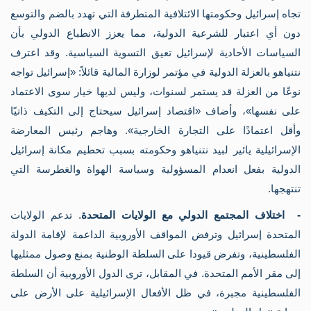
تجاه إسرائيل وحكومتها الائتلافية المتطرفة التي تهدد بالضم والتوسع
دون أي اعتبار للشرعية الدولية، مما يعزز الانطباع الدولي بأن
السياسات الأحادية لإسرائيل تعيق التسوية السياسية. وقد اعترف
نتنياهو بالعزلة الدولية في مؤتمر لوزارة المالية قائلاً: «إسرائيل تواجه
نوعًا من العزلة قد يستمر لسنوات، وليس لديها خيار سوى الاعتماد
على نفسها»، وأضاف «اقتصاد إسرائيل سيحتاج إلى التكيف ذاتيًا
وأقل اعتمادًا على التجارة الخارجية». وهاجم رئيس المعارضة
الإسرائيلية يائير لبيد نتنياهو وحكومته بسبب تحطيم مكانة إسرائيل
الدولية بفعل انعدام المسؤولية وسياسة الهواة والغطرسة التي
تنتهجها.
- اختلاف المجتمع الدولي مع الولايات المتحدة
. تدعم الولايات
المتحدة إسرائيل وترفض المواقف الأوروبية الداعمة لإقامة الدولة
الفلسطينية، وتفرض قيودا على السلطة الوطنية بمنع وصول ممثليها
إلى مقر الأمم المتحدة. في المقابل، ترى الدول الأوروبية أن السلطة
الفلسطينية مجبرة، في ظل الأفعال الإسرائيلية على الأرض على