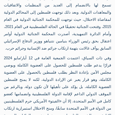
الي
تسمح لها بالانضمام إلى العديد من المنظمات والاتفاقيات
الف
مج
والمعاهدات الدولية. وبعد ذلك توجهت فلسطين إلى المحاكم الدولية
مخ
لمقاضاة الاحتلال، حيث توجهت للمحكمة الجنائية الدولية في العام
مرا
الأ
2015، وفتحت الجنائية تحقيقًا في الحالة الفلسطينية في العام 2021،
الإ
وأمام الدائرة التمهيدية، أصدرت المحكمة الجنائية الدولية أوامر
مخ
مرا
اعتقال بحق رئيس الوزراء بنيامين نتنياهو ووزير الدفاع الإسرائيلي
الأ
السابق يوآف غالانت بتهمة ارتكاب جرائم ضد الإنسانية وجرائم حرب.
الد
وثا
وفي ذات السياق، اعتمدت الجمعية العامة في 12 أيار/مايو 2024
من
الت
قرارًا يدعم طلب فلسطين للحصول على العضوية الكاملة ويوصي
الف
قرا
مجلس الأمن بإعادة النظر بطلب فلسطين بالحصول على العضوية
ال
الكاملة، وهو قرار يعبر عن الإرادة الدولية، لكنه لا يمنح فلسطين
ال
الل
العضوية الكاملة، بل يؤكد على تأهيلها لأن تكون دولة. وبالرغم من
الت
الموقف الدولي الداعم لإقامة الدولة الفلسطينية وانضمامها كعضو
ال
ال
كامل في الأمم المتحدة، إلا أن «الفيتو» الأمريكي حرم الفلسطينيين
قرا
من الدولة في الأمم المتحدة سابقًا، ومنح الاحتلال استمرارية ارتكاب
بش
فل