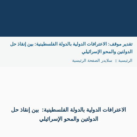
عن
الم
الر
و
الر
تقدير موقف: الاعترافات الدولية بالدولة الفلسطينية: بين إنقاذ حل
مج
الدولتين والمحو الإسرائيلي
الإ
تو
الرئيسية
سلايدر الصفحة الرئيسية
معن
در
وأ
در
سي
در
تار
متا
الاعترافات الدولية بالدولة الفلسطينية: بين إنقاذ حل
تقد
مو
الدولتين والمحو الإسرائيلي
اور
سيا
تقا