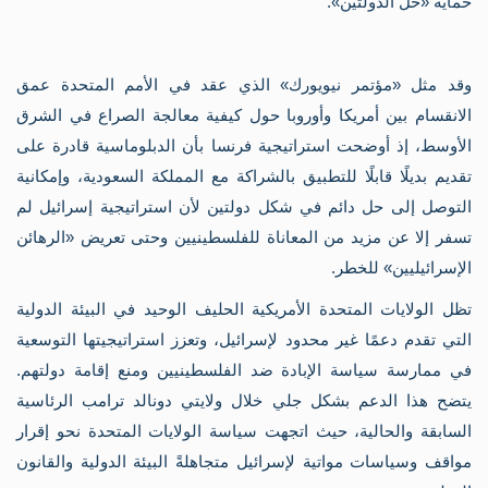
حماية «حل الدولتين».
وقد مثل «مؤتمر نيويورك» الذي عقد في الأمم المتحدة عمق
الانقسام بين أمريكا وأوروبا حول كيفية معالجة الصراع في الشرق
الأوسط، إذ أوضحت استراتيجية فرنسا بأن الدبلوماسية قادرة على
تقديم بديلًا قابلًا للتطبيق بالشراكة مع المملكة السعودية، وإمكانية
التوصل إلى حل دائم في شكل دولتين لأن استراتيجية إسرائيل لم
تسفر إلا عن مزيد من المعاناة للفلسطينيين وحتى تعريض «الرهائن
الإسرائيليين» للخطر.
تظل الولايات المتحدة الأمريكية الحليف الوحيد في البيئة الدولية
التي تقدم دعمًا غير محدود لإسرائيل، وتعزز استراتيجيتها التوسعية
في ممارسة سياسة الإبادة ضد الفلسطينيين ومنع إقامة دولتهم.
يتضح هذا الدعم بشكل جلي خلال ولايتي دونالد ترامب الرئاسية
السابقة والحالية، حيث اتجهت سياسة الولايات المتحدة نحو إقرار
مواقف وسياسات مواتية لإسرائيل متجاهلةً البيئة الدولية والقانون