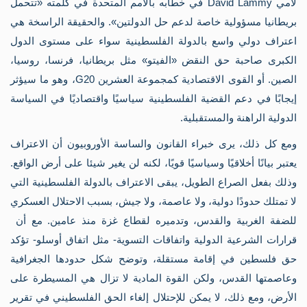
لامي David Lammy في خطابه بالأمم المتحدة في كلمته «تتحمل
الف
بريطانيا مسؤولية خاصة لدعم حل الدولتين». والحقيقة الراسخة هي
مر
الإ
اعتراف دولي واسع بالدولة الفلسطينية سواء على مستوى الدول
أخب
الكبرى صاحبة حق النقض «الفيتو» مثل بريطانيا، فرنسا، روسيا،
الم
أهم
الصين. أو القوى الاقتصادية كمجموعة العشرين G20، وهو ما سيؤثر
الم
أح
إيجابًا في دعم القضية الفلسطينية سياسيًا واقتصاديًا في السياسة
في
الدولية الراهنة والمستقبلية.
صو
من
ومع كل ذلك، يرى خبراء القانون والساسة الأوروبيون أن الاعتراف
ال
مؤ
يعتبر بيانًا أخلاقيًا وسياسيًا قويًا، لكنه لن يغير شيئا على أرض الواقع.
مؤ
وذلك بفعل الصراع الطويل، يبقى الاعتراف بالدولة الفلسطينية التي
ندو
اقت
لا تمتلك حدودًا دولية، ولا عاصمة، ولا جيش، بسبب الاحتلال العسكري
للضفة الغربية والقدس، وتدميره لقطاع غزة منذ عامين. مع أن
قرارات الشرعية الدولية واتفاقات التسوية- مثل اتفاق أوسلو- تؤكد
حق فلسطين في إقامة مستقلة، وتوضح شكل حدودها الجغرافية
وعاصمتها القدس، ولكن القوة المادية لا تزال هي المسيطرة على
الأرض، ومع ذلك، لا يمكن للإحتلال إلغاء الحق الفلسطيني في تقرير