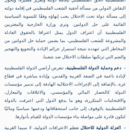
النقاش الدولي من مسألة أحقية الشعب الفلسطيني في إقامة دولته
إلى مسألة دولة تحت الاحتلال يجب إنهاؤه وفقًا للتسوية السياسية
القائمة على حل الدولتين. وترى
وزارة الخارجية والمغتربين
الفلسطينية أن اعتراف الدول يمثل اعترافا بالحقوق العادلة
والمشروعة للشعب الفلسطيني، بما يضمن حماية حل الدولتين من
المخاطر التي تتهدده نتيجة استمرار جرائم الإبادة والتجويع والتهجير
والضم التي ترتكبها سلطات الاحتلال ضد شعبنا.
- دعم وحماية الدولة الفلسطينية،
تتعرض أراضي الدولة الفلسطينية
لإبادة ناعمة في الضفة الغربية والقدس، وإبادة مباشرة في قطاع
غزة، بالإضافة إلى الإجراءات الاحتلالية الهادفة إلى تدمير مؤسسات
الدولة كالحصار المالي والمؤسسي، والاغلاقات والمعازل،
والاقتحامات المتكررة
،
وهو ما يدفع الدول التي اعترفت بالدولة
الفلسطينية بالوقوف إلى جانب استحقاقاتها ودعمها سياسيًا وماليًا
لتكون قادرة على مواصلة بناء مؤسسات الدولة للقيام بأدوارها.
- العزلة الدولية للاحتلال
تعظم الاعترافات الدولية، لا سيما الغربية