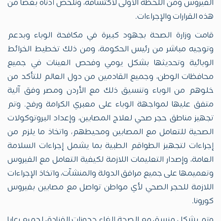
الفيروس ومن اللحظة الأولى لاكتشافه، ونلخص أدناه بعضاً من
هذه القرارات والإجراءات.
قامت وزارة الصحة بجهود كبيرة في مكافحة الوباء وبدعم
وتوجيه مباشر من رئيس الحكومة، ومن ذلك تخطيط الخرائط
الوبائية وتحديثها بشكل يومي وفحص العينات في جميع
محافظات الوطن، وجميع القادمين من دول العالم للتأكد من
خلوهم من الوباء وتنسيق ذلك مع الأردن ومصر وفق آلية
متفق عليها لمواجهة الوباء على معبري الكرامة ورفح. وتم
تجهيز مناطق حجر صحي لعلاج المصابين، وإعداد البروتوكولات
الصحية للتعامل مع المصابين ومحيطهم، واتخاذ ما يلزم من
إجراءات لتجهيز الطواقم الطبية بما يشمل إجراءات السلامة
العامة، وإصدار التعليمات اللازمة لكيفية التعامل مع الفيروس
وتعميمها على جميع مرافق الدولة والمنشآت، واتخاذ الإجراءات
اللازمة للحجر الصحي لأي مواطن تواصل مع مصابين بفيروس
كورونا.
وتم بشكل منسق مع الصحة إلغاء حجوزات الفنادق لجميع رعايا