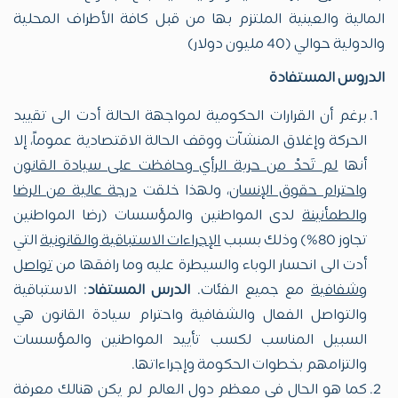
المالية والعينية الملتزم بها من قبل كافة الأطراف المحلية
والدولية حوالي (40 مليون دولار)
الدروس المستفادة
برغم أن القرارات الحكومية لمواجهة الحالة أدت الى تقييد
الحركة وإغلاق المنشآت ووقف الحالة الاقتصادية عموماً، إلا
أنها
لم تَحدْ من حرية الرأي وحافظت على سيادة القانون
واحترام حقوق الإنسان
، ولهذا خلقت
درجة عالية من الرضا
والطمأنينة
لدى المواطنين والمؤسسات (رضا المواطنين
تجاوز 80%) وذلك بسبب
الإجراءات الاستباقية والقانونية
التي
أدت الى انحسار الوباء والسيطرة عليه وما رافقها من
تواصل
وشفافية
مع جميع الفئات.
الدرس المستفاد
: الاستباقية
والتواصل الفعال والشفافية واحترام سيادة القانون هي
السبيل المناسب لكسب تأييد المواطنين والمؤسسات
والتزامهم بخطوات الحكومة وإجراءاتها.
كما هو الحال في معظم دول العالم لم يكن هنالك معرفة