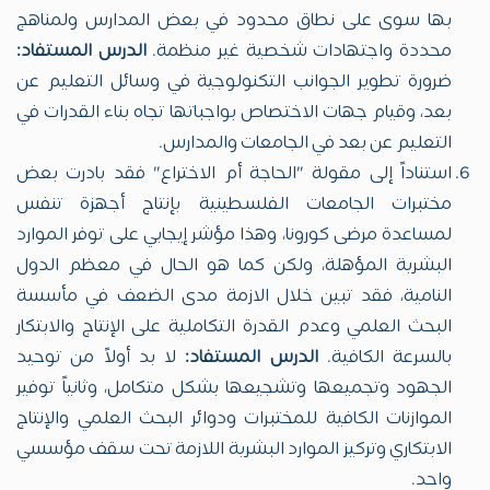
بها سوى على نطاق محدود في بعض المدارس ولمناهج
محددة واجتهادات شخصية غير منظمة.
الدرس المستفاد:
ضرورة تطوير الجوانب التكنولوجية في وسائل التعليم عن
بعد، وقيام جهات الاختصاص بواجباتها تجاه بناء القدرات في
التعليم عن بعد في الجامعات والمدارس.
استناداً إلى مقولة "الحاجة أم الاختراع" فقد بادرت بعض
مختبرات الجامعات الفلسطينية بإنتاج أجهزة تنفس
لمساعدة مرضى كورونا، وهذا مؤشر إيجابي على توفر الموارد
البشرية المؤهلة، ولكن كما هو الحال في معظم الدول
النامية، فقد تبين خلال الازمة مدى الضعف في مأسسة
البحث العلمي وعدم القدرة التكاملية على الإنتاج والابتكار
بالسرعة الكافية.
الدرس المستفاد:
لا بد أولاً من توحيد
الجهود وتجميعها وتشجيعها بشكل متكامل، وثانياً توفير
الموازنات الكافية للمختبرات ودوائر البحث العلمي والإنتاج
الابتكاري وتركيز الموارد البشرية اللازمة تحت سقف مؤسسي
واحد.