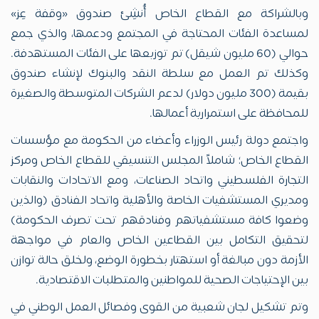
وبالشراكة مع القطاع الخاص أُنشِئ صندوق «وقفة عِز»
لمساعدة الفئات المحتاجة في المجتمع ودعمها، والذي جمع
حوالي (60 مليون شيقل) تم توزيعها على الفئات المستهدفة.
وكذلك تم العمل مع سلطة النقد والبنوك لإنشاء صندوق
بقيمة (300 مليون دولار) لدعم الشركات المتوسطة والصغيرة
للمحافظة على استمرارية أعمالها.
واجتمع دولة رئيس الوزراء وأعضاء من الحكومة مع مؤسسات
القطاع الخاص؛ شاملاً المجلس التنسيقي للقطاع الخاص ومركز
التجارة الفلسطيني واتحاد الصناعات، ومع الاتحادات والنقابات
ومديري المستشفيات الخاصة والأهلية واتحاد الفنادق (والذين
وضعوا كافة مستشفياتهم وفنادقهم تحت تصرف الحكومة)
لتحقيق التكامل بين القطاعين الخاص والعام في مواجهة
الأزمة دون مبالغة أو استهتار بخطورة الوضع، ولخلق حالة توازن
بين الإحتياجات الصحية للمواطنين والمتطلبات الاقتصادية.
وتم تشكيل لجان شعبية من القوى وفصائل العمل الوطني في