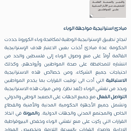
مبادئ استراتيجية مواجهة الوباء
لنجاح تطبيق الإستراتيجية الوطنية لمكافحة وباء الكورونا، حددت
الحكومة عدة مبادئ أخذت بعين الاعتبار هدف الإستراتيجية
القائمة أولاً على منع وصول الوباء إلى فلسطين والحد من
انتشاره للمحافظة على صحة المواطنين وأرواحهم، وكذلك
احتياجات جميع الشركاء، ومن خصائص هذه الاستراتيجية
الاستباقية
التي أدت الى توقيت القرارات بما يخدم المواطنين
ويحد من تفشي الوباء (بُعد نظر). ومن ميزات هذه الاستراتيجية
التواصل الفعال
مع جميع الجهات على الصعيد الوطني والدولي،
وتشمل جميع الأجهزة الحكومية المدنية والأمنية والقطاع
الخاص والمجتمع المدني والجهات الدولية. و
المرونة
في اتخاذ
القرارات التي ركزت على منع تفشي الوباء وخفض البيروقراطية
الإدارية وإصدار القرارات بالسرعة اللازمة وتخصيص الموارد