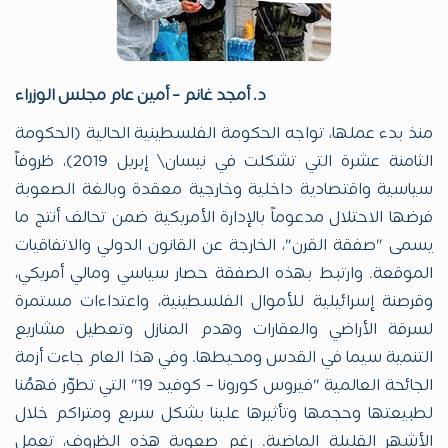
د. أمجد غانم – أمين عام مجلس الوزراء
منذ بدء عملها، تواجه الحكومة الفلسطينية الحالية (الحكومة
الثامنة عشرة التي تشكلت في نيسان\ إبريل 2019)، ظروفاً
سياسية واقتصادية داخلية وخارجية معقدة وبالغة الصعوبة
فرضها الاحتلال مدعوماً بالإدارة الأمريكية ضمن تحالف أنتج ما
يسمى "صفقة القرن"، الخارجة عن القانون الدولي والاتفاقيات
الموقعة. وارتبط بهذه الصفقة حصار سياسي ومالي أمريكي،
وقرصنة إسرائيلية للأموال الفلسطينية، واعتداءات مستمرة
لسرقة الأراضي والعقارات وهدم المنازل وتعطيل مشاريع
التنمية سيما في القدس ومحيطها. وفي هذا العام جاءت أزمة
الجائحة العالمية "فيروس كورونا – كوفيد 19" التي تطوّر فهمُنا
لطبيعتها وحجمها وتأثيرها علينا بشكل سريع ومتراكم خلال
الأشهر القليلة الماضية. رغم صعوبة هذه الظروف، تعمل