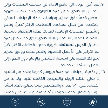
لقد أدى الوباء الى تراجع الأداء في مختلف القطاعات وإلى
انكماش اقتصادي خلال فترة الطوارئ، وهذا يتطلب ضرورة
المضي قدماً وفق معايير ودراسات لاتخاذ الإجراءات لتعافي
الاقتصاد، من خلال مساعدة القطاعات الأكثر تضرراً، ودعم
وتشجيع القطاعات الإنتاجية لتحريك عجلة الاقتصاد بالسرعة
الممكنة للحد من الانكماش الاقتصادي الذي حدث خلال فترة
الاغلاق.
الدرس المستفاد
: ضرورة دعم القطاعات الأكثر تضرراً
مع التركيز على الأعمال الصغيرة والمتوسطة ووفق معايير
تتيح لها القدرة على استمرار التشغيل والإنتاج دون اللجوء إلى
تمويل استثمارات جديدة.
إن تخفيف إجراءات مواجهة فيروس كورونا والحد من انتشاره
لا تعني انتهاء الوباء والسيطرة الكاملة عليه، ولا بد من
الاعتماد على رأي الخبراء والمختصين فيما يتعلق باتجاه انتشار
الوباء واحتمال حدوث موجات أخرى منه، والتركيز على جوانب
التوعية والإرشاد واعتماد البروتوكول الصحي في الوقاية من
الوباء والحد من انتشاره.
الدرس المستفاد:
عدم الإنجرار لحالة