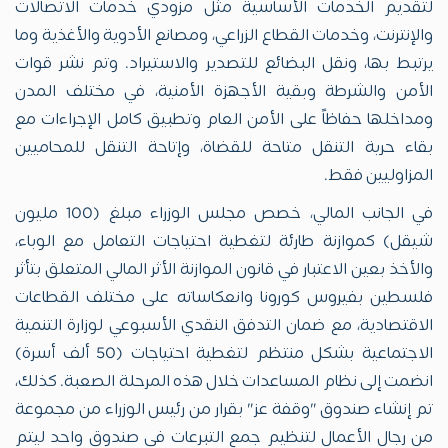
لتقديم الخدمات الأساسية مثل مزودي خدمات الاتصالات
والإنترنت، وخدمات القطاع الزراعي، ومصانع الأدوية والأغذية وما
يرتبط بها، ونقل البضائع للتصدير والاستيراد. وتم نشر قوات
الأمن والشرطة وبقية الأجهزة الأمنية، في مختلف المدن
ومداخلها حفاظاً على الأمن العام وتطبيق كامل الإجراءات مع
بقاء حرية التنقل متاحة للقضاة، وإتاحة التنقل للمحاميين
المزاوليين فقط.
في الجانب المالي، خصص مجلس الوزراء مبلغ (100 مليون
شيقل) كموازنة طارئة لتغطية احتياجات التعامل مع الوباء،
والأخذ بعين الاعتبار في قانون الموازنة الأثر المالي المتعلق بتأثر
فلسطين بفيروس كورونا وانعكاساته على مختلف القطاعات
الاقتصادية، مع ضمان التدفق النقدي الأسبوعي لوزارة التنمية
الاجتماعية بشكل منتظم لتغطية احتياجات (50 ألف أسرة)
انضمت إلى نظام المساعدات خلال هذه المرحلة الصعبة. كذلك،
تم إنشاء صندوق "وقفة عز" بقرار من رئيس الوزراء من مجموعة
من رجال الأعمال لتنظيم جمع التبرعات في صندوق واحد ليتم