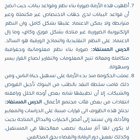
أظهرت هذه الأزمة ضرورة بناء نظم وقواعد بيانات، حيث اتضح
أن قواعد البيانات لدى جهات الاختصاص غير مكتملة وغير
مترابطة ولا يمكن الاعتماد عليها بشكل كامل، وان النظم
الإلكترونية الضرورية غير متاحة بشكل فوري وكافٍ، وما زال
الاعتماد على النظم التقليدية والنماذج الورقية هو السائد.
الدرس المستفاد:
ضرورة بناء نظم معلوماتية وجغرافية
متكاملة وفعالة تتيح المعلومات والتقارير لصناع القرار بيسر
وسهولة.
عملت الحكومة منذ بدء الأزمة على تسهيل حياة الناس، ومن
ذلك قامت سلطة النقد بالطلب من البنوك تأجيل القروض
والشيكات، إلا أن تطبيقها شابه بعض أوجه الخلل ورافقته
انتقادات من بعض فئات مجتمع الأعمال.
الدرس المستفاد:
تحتاج هذه الظروف الى قرارات مبنية على الدراسات والمعايير
والأدلة، وان تستند إلى أفضل الخيارات والبدائل المتاحة بحيث
لا يكون لها آثار سلبية تصعب معالجتها في المستقبل،
وكذلك تفعيل دور الرقابة والقضاء بحق المخالفين.