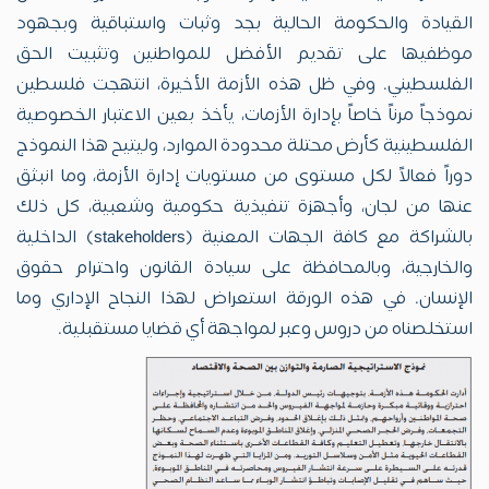
القيادة والحكومة الحالية بجد وثبات واستباقية وبجهود
موظفيها على تقديم الأفضل للمواطنين وتثبيت الحق
الفلسطيني. وفي ظل هذه الأزمة الأخيرة، انتهجت فلسطين
نموذجاً مرناً خاصاً بإدارة الأزمات، يأخذ بعين الاعتبار الخصوصية
الفلسطينية كأرض محتلة محدودة الموارد، وليتيح هذا النموذج
دوراً فعالاً لكل مستوى من مستويات إدارة الأزمة، وما انبثق
عنها من لجان، وأجهزة تنفيذية حكومية وشعبية، كل ذلك
بالشراكة مع كافة الجهات المعنية (stakeholders) الداخلية
والخارجية، وبالمحافظة على سيادة القانون واحترام حقوق
الإنسان. في هذه الورقة استعراض لهذا النجاح الإداري وما
استخلصناه من دروس وعبر لمواجهة أي قضايا مستقبلية.