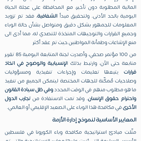
المالية المطلوبة دون تأخير، مع المحافظة على عجلة الحياة
اليومية بالحد الأدنى. ولتحقيق مبدأ
الشفافية
، فقد تم تزويد
المعلومات للجمهور بشكل دقيق ومتواصل بشأن حالة الوباء
وجميع القرارات والتوجيهات المتخذة للتصدي له، مما أدى الى
منع الإشاعات وطمأنة المواطنين حيث تم عقد أكثر
من 100 مؤتمر صحفي، وأصدرت لجنة المتابعة اليومية 85 تقرير
متابعة حتى الآن، وارتبط بذلك ا
لإنسيابية والوضوح في اتخاذ
قرارات
يتبعها تعليمات وإجراءات تنفيذية ومسؤوليات
وصلاحيات مُمكّنة للجهات المختصة ليتمكن الجميع من تنفيذ
ما هو مطلوب منهم في الوقت المحدد
وفي ظل سيادة القانون
واحترام حقوق الإنسان
. وقد تمت الاستفادة من
تجارب الدول
الأخرى
في مكافحة هذا الوباء على الصعيد الإقليمي أو العالمي.
المعايير الأساسية لنموذج إدارة الأزمة
مثّلت مبادئ استراتيجية مكافحة وباء الكورونا في فلسطين