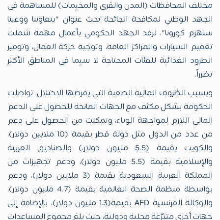
مختلف المحافظات (المدن والقرى والمخيمات) للمساهمة في
الجهد الوطني لمكافحة الجائحة تحت عنوان "بتعاوننا ووعينا
سنهزم كورونا"، لرفد الجهد الحكومي بأعمال مهمة شملت
تعقيم السيارات والمراكز العامة، وتوجيه حركة العمال، وتوفير
الطرود الغذائية للفئات المحتاجة لا سيما في المناطق الأكثر
تضرراً.
وبسبب الظروف المالية الصعبة التي يفرضها الاحتلال، تواصلت
الحكومة بشكل مكثف مع الجهات المانحة للحصول على الدعم
المالي اللازم لمواجهة الوباء، وتمكنت من الحصول على دعم
من عدد من الدول مثل دولة قطر بقيمة (10 ملايين دولار)،
والكويت بقيمة (5.5 مليون دولار،) والصناديق العربية
والإسلامية بقيمة (5.5 مليون دولار)، ودعم تجهيزات من
المملكة العربية السعودية بقيمة (3 ملايين دولار)، ودعم
بواسطة منظمة الصحة العالمية بقيمة (4.7 مليون دولار)،
والوكالة الفرنسية AFD بقيمة(1.3 مليون دولار)، بالإضافة إلى
جهات أخرى متبرّعة محلية ودولية، حيث بلغ مجموع المساعدات